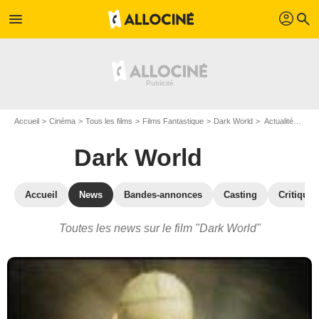
profil
menu
search
Accueil
Cinéma
Tous les films
Films Fantastique
Dark World
Actualités Dark World
Dark World
Accueil
News
Bandes-annonces
Casting
Critiques
Toutes les news sur le film "Dark World"