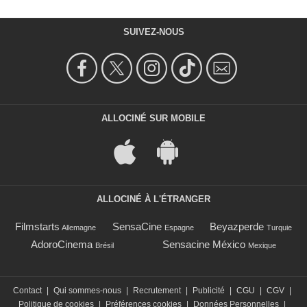
SUIVEZ-NOUS
ALLOCINÉ SUR MOBILE
ALLOCINÉ À L'ÉTRANGER
Filmstarts
SensaCine
Beyazperde
Allemagne
Espagne
Turquie
AdoroCinema
Sensacine México
Brésil
Mexique
Contact
|
Qui sommes-nous
|
Recrutement
|
Publicité
|
CGU
|
CGV
|
Politique de cookies
|
Préférences cookies
|
Données Personnelles
|