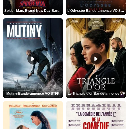
Spider-Man: Brand New Day Bande-annonce VO STFR
L'Odyssée Bande-annonce VO STFR
Mutiny Bande-annonce VO STFR
Le Triangle d'or Bande-annonce VF