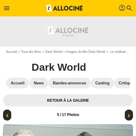
profil
menu
search
Accueil
Tous les films
Dark World
Images du film Dark World
Le réalisateur Gerald McMorrow
Dark World
Accueil
News
Bandes-annonces
Casting
Critiques
RETOUR À LA GALERIE
5
/ 17 Photos