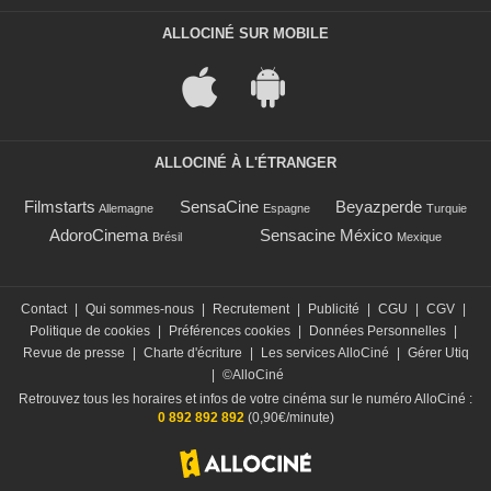
ALLOCINÉ SUR MOBILE
ALLOCINÉ À L'ÉTRANGER
Filmstarts
SensaCine
Beyazperde
Allemagne
Espagne
Turquie
AdoroCinema
Sensacine México
Brésil
Mexique
Contact
|
Qui sommes-nous
|
Recrutement
|
Publicité
|
CGU
|
CGV
|
Politique de cookies
|
Préférences cookies
|
Données Personnelles
|
Revue de presse
|
Charte d'écriture
|
Les services AlloCiné
|
Gérer Utiq
|
©AlloCiné
Retrouvez tous les horaires et infos de votre cinéma sur le numéro AlloCiné :
0 892 892 892
(0,90€/minute)