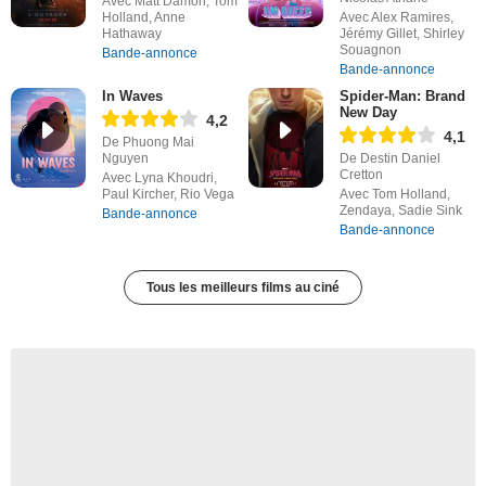
Avec Matt Damon, Tom
Holland, Anne
Avec Alex Ramires,
Hathaway
Jérémy Gillet, Shirley
Souagnon
Bande-annonce
Bande-annonce
In Waves
Spider-Man: Brand
New Day
4,2
4,1
De Phuong Mai
Nguyen
De Destin Daniel
Cretton
Avec Lyna Khoudri,
Paul Kircher, Rio Vega
Avec Tom Holland,
Zendaya, Sadie Sink
Bande-annonce
Bande-annonce
Tous les meilleurs films au ciné