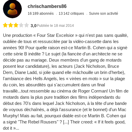
chrischambers86
16 189 abonnés
13 142 critiques
Suivre son activité
3,0
Publiée le 18 mai 2014
Une production « Four Star Excelsior » qui n'est pas sans qualitè,
oublièe de tous et ressuscitèe par la vidèo-cassette dans les
annèes 90! Pour quelle raison est-ce Martin B. Cohen qui a signè
cette sèrie B inèdite ? Le sujet (la fiancèe d'un architecte ne se
dècide pas au mariage. Deux membres d'un gang de motards
posent leur candidature), les acteurs (Jack Nicholson, Bruce
Dern, Diane Ladd, si jolie quand elle mâchouille un brin d'herbe),
l'ambiance des Hells Angels, les « virèes en moto » sur la plage
du coin, les absurditès qui s'accumulent dans un final
travaillè...tout ressemble au cinèma de Roger Corman! Un film de
motards dans la plus pure tradition des films indèpendants du
dèbut des 70's dans lequel Jack Nicholson, à la tête d'une bande
de voyous dèchaînès, a dèjà l'assurance (et le bonnet) d'un Mac
Murphy! Mais au fait, pourquoi diable est-ce Martin B. Cohen qui
a signè "The Rebel Rousers" ? [...] Their creed: « If it feels good,
dot it »...