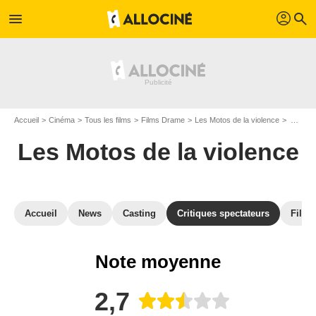
profil
menu
search
Accueil
Cinéma
Tous les films
Films Drame
Les Motos de la violence
Avis sur Les Motos de la violence
Les Motos de la violence
Accueil
News
Casting
Critiques spectateurs
Films
Note moyenne
2,7