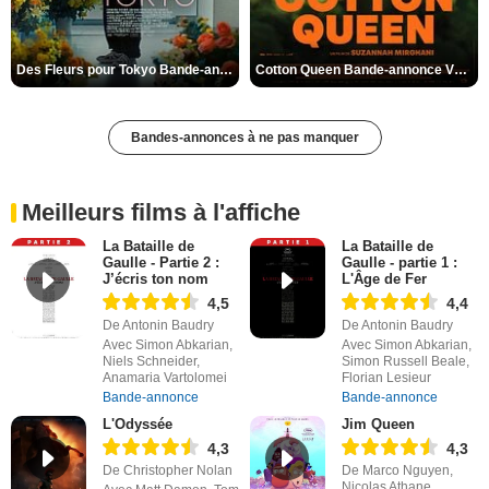
Des Fleurs pour Tokyo Bande-annonce VO STFR
Cotton Queen Bande-annonce VO STFR
Bandes-annonces à ne pas manquer
Meilleurs films à l'affiche
La Bataille de
La Bataille de
Gaulle - Partie 2 :
Gaulle - partie 1 :
J’écris ton nom
L'Âge de Fer
4,5
4,4
De Antonin Baudry
De Antonin Baudry
Avec Simon Abkarian,
Avec Simon Abkarian,
Niels Schneider,
Simon Russell Beale,
Anamaria Vartolomei
Florian Lesieur
Bande-annonce
Bande-annonce
L'Odyssée
Jim Queen
4,3
4,3
De Christopher Nolan
De Marco Nguyen,
Nicolas Athane