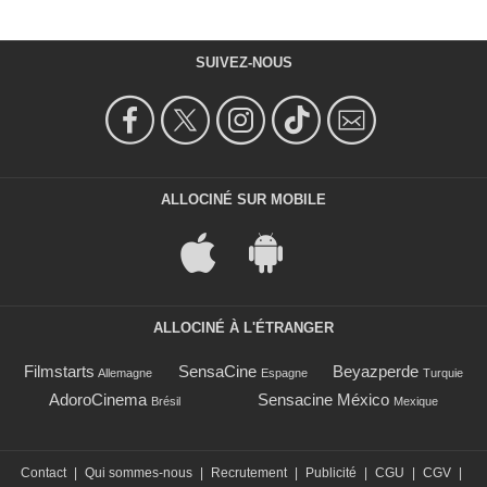
SUIVEZ-NOUS
ALLOCINÉ SUR MOBILE
ALLOCINÉ À L'ÉTRANGER
Filmstarts
SensaCine
Beyazperde
Allemagne
Espagne
Turquie
AdoroCinema
Sensacine México
Brésil
Mexique
Contact
|
Qui sommes-nous
|
Recrutement
|
Publicité
|
CGU
|
CGV
|