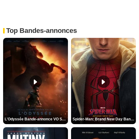
Top Bandes-annonces
L'Odyssée Bande-annonce VO STFR
Spider-Man: Brand New Day Bande-annonce VO STFR