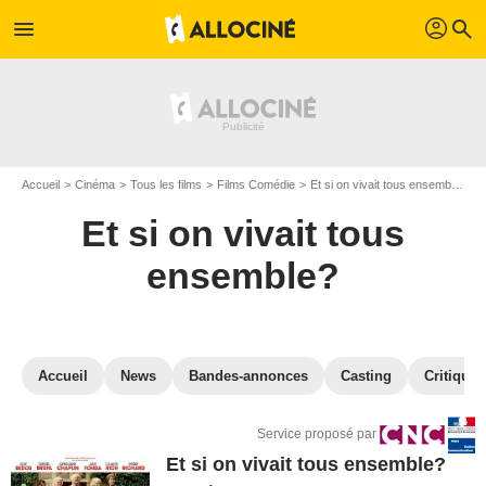
profil
menu
search
Accueil
Cinéma
Tous les films
Films Comédie
Et si on vivait tous ensemble?
Et si on vivait tous
ensemble?
Accueil
News
Bandes-annonces
Casting
Critiques
Service proposé par
Et si on vivait tous ensemble?