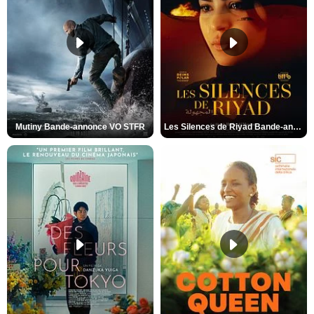
Mutiny Bande-annonce VO STFR
Les Silences de Riyad Bande-annonce VO STFR