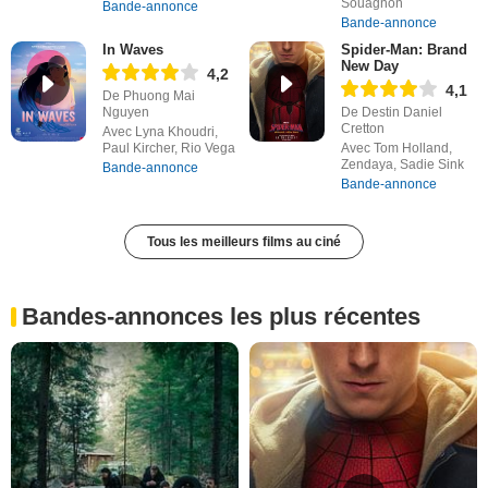
Souagnon
Bande-annonce
Bande-annonce
In Waves
Spider-Man: Brand
New Day
4,2
4,1
De Phuong Mai
Nguyen
De Destin Daniel
Cretton
Avec Lyna Khoudri,
Paul Kircher, Rio Vega
Avec Tom Holland,
Zendaya, Sadie Sink
Bande-annonce
Bande-annonce
Tous les meilleurs films au ciné
Bandes-annonces les plus récentes