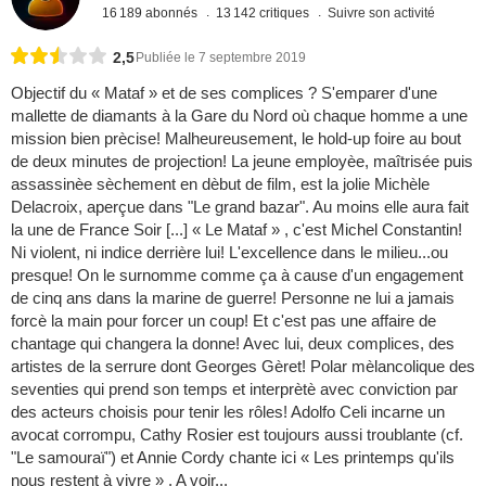
16 189 abonnés
13 142 critiques
Suivre son activité
2,5
Publiée le 7 septembre 2019
Objectif du « Mataf » et de ses complices ? S'emparer d'une
mallette de diamants à la Gare du Nord où chaque homme a une
mission bien prècise! Malheureusement, le hold-up foire au bout
de deux minutes de projection! La jeune employèe, maîtrisée puis
assassinèe sèchement en dèbut de film, est la jolie Michèle
Delacroix, aperçue dans "Le grand bazar". Au moins elle aura fait
la une de France Soir [...] « Le Mataf » , c'est Michel Constantin!
Ni violent, ni indice derrière lui! L'excellence dans le milieu...ou
presque! On le surnomme comme ça à cause d'un engagement
de cinq ans dans la marine de guerre! Personne ne lui a jamais
forcè la main pour forcer un coup! Et c'est pas une affaire de
chantage qui changera la donne! Avec lui, deux complices, des
artistes de la serrure dont Georges Gèret! Polar mèlancolique des
seventies qui prend son temps et interprètè avec conviction par
des acteurs choisis pour tenir les rôles! Adolfo Celi incarne un
avocat corrompu, Cathy Rosier est toujours aussi troublante (cf.
"Le samouraï") et Annie Cordy chante ici « Les printemps qu'ils
nous restent à vivre » . A voir...