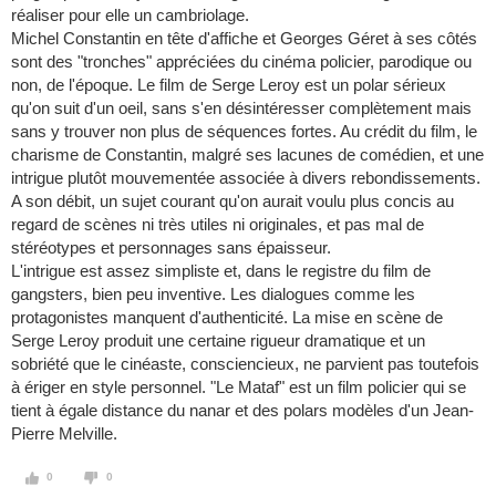
réaliser pour elle un cambriolage.
Michel Constantin en tête d'affiche et Georges Géret à ses côtés
sont des "tronches" appréciées du cinéma policier, parodique ou
non, de l'époque. Le film de Serge Leroy est un polar sérieux
qu'on suit d'un oeil, sans s'en désintéresser complètement mais
sans y trouver non plus de séquences fortes. Au crédit du film, le
charisme de Constantin, malgré ses lacunes de comédien, et une
intrigue plutôt mouvementée associée à divers rebondissements.
A son débit, un sujet courant qu'on aurait voulu plus concis au
regard de scènes ni très utiles ni originales, et pas mal de
stéréotypes et personnages sans épaisseur.
L'intrigue est assez simpliste et, dans le registre du film de
gangsters, bien peu inventive. Les dialogues comme les
protagonistes manquent d'authenticité. La mise en scène de
Serge Leroy produit une certaine rigueur dramatique et un
sobriété que le cinéaste, consciencieux, ne parvient pas toutefois
à ériger en style personnel. "Le Mataf" est un film policier qui se
tient à égale distance du nanar et des polars modèles d'un Jean-
Pierre Melville.
0
0