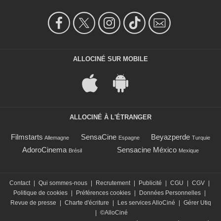
ALLOCINÉ SUR MOBILE
ALLOCINÉ À L'ÉTRANGER
Filmstarts
SensaCine
Beyazperde
Allemagne
Espagne
Turquie
AdoroCinema
Sensacine México
Brésil
Mexique
Contact
|
Qui sommes-nous
|
Recrutement
|
Publicité
|
CGU
|
CGV
|
Politique de cookies
|
Préférences cookies
|
Données Personnelles
|
Revue de presse
|
Charte d'écriture
|
Les services AlloCiné
|
Gérer Utiq
|
©AlloCiné