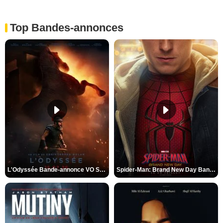
Top Bandes-annonces
L'Odyssée Bande-annonce VO STFR
Spider-Man: Brand New Day Bande-annonce VO STFR