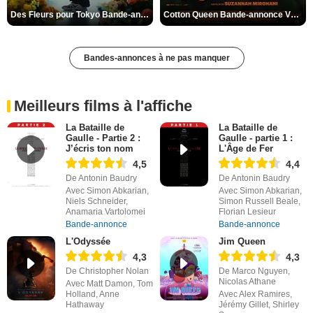
Des Fleurs pour Tokyo Bande-annonce VO STFR
Cotton Queen Bande-annonce VO STFR
Bandes-annonces à ne pas manquer
Meilleurs films à l'affiche
La Bataille de
La Bataille de
Gaulle - Partie 2 :
Gaulle - partie 1 :
J’écris ton nom
L'Âge de Fer
4,5
4,4
De Antonin Baudry
De Antonin Baudry
Avec Simon Abkarian,
Avec Simon Abkarian,
Niels Schneider,
Simon Russell Beale,
Anamaria Vartolomei
Florian Lesieur
Bande-annonce
Bande-annonce
L'Odyssée
Jim Queen
4,3
4,3
De Christopher Nolan
De Marco Nguyen,
Nicolas Athane
Avec Matt Damon, Tom
Holland, Anne
Avec Alex Ramires,
Hathaway
Jérémy Gillet, Shirley