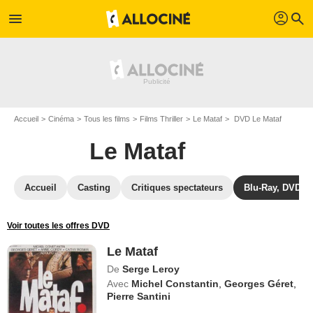
profil
menu
search
Accueil
Cinéma
Tous les films
Films Thriller
Le Mataf
DVD Le Mataf
Le Mataf
Accueil
Casting
Critiques spectateurs
Blu-Ray, DVD
Voir toutes les offres DVD
Le Mataf
De
Serge Leroy
Avec
Michel Constantin
,
Georges Géret
,
Pierre Santini