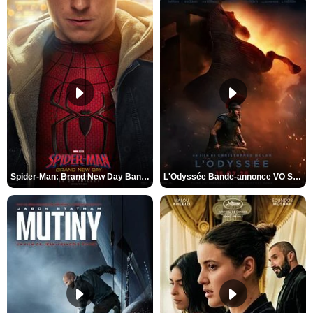
Spider-Man: Brand New Day Bande-annonce VO STFR
L'Odyssée Bande-annonce VO STFR