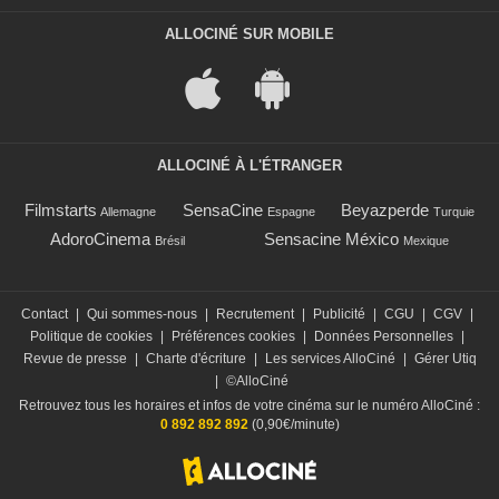
ALLOCINÉ SUR MOBILE
ALLOCINÉ À L'ÉTRANGER
Filmstarts
SensaCine
Beyazperde
Allemagne
Espagne
Turquie
AdoroCinema
Sensacine México
Brésil
Mexique
Contact
|
Qui sommes-nous
|
Recrutement
|
Publicité
|
CGU
|
CGV
|
Politique de cookies
|
Préférences cookies
|
Données Personnelles
|
Revue de presse
|
Charte d'écriture
|
Les services AlloCiné
|
Gérer Utiq
|
©AlloCiné
Retrouvez tous les horaires et infos de votre cinéma sur le numéro AlloCiné :
0 892 892 892
(0,90€/minute)