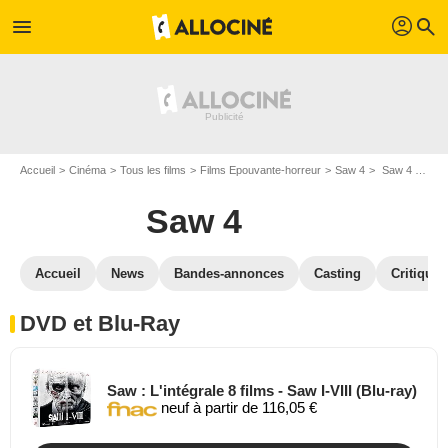
profil
menu
search
Accueil
Cinéma
Tous les films
Films Epouvante-horreur
Saw 4
Saw 4 en DVD Blu Ray
Saw 4
Accueil
News
Bandes-annonces
Casting
Critiques
DVD et Blu-Ray
Saw : L'intégrale 8 films - Saw I-VIII (Blu-ray)
neuf à partir de 116,05 €