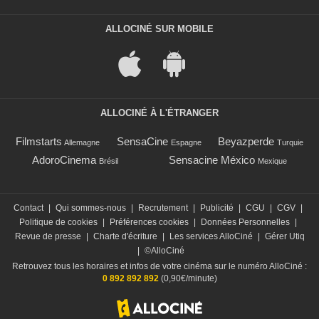
ALLOCINÉ SUR MOBILE
ALLOCINÉ À L'ÉTRANGER
Filmstarts
SensaCine
Beyazperde
Allemagne
Espagne
Turquie
AdoroCinema
Sensacine México
Brésil
Mexique
Contact
|
Qui sommes-nous
|
Recrutement
|
Publicité
|
CGU
|
CGV
|
Politique de cookies
|
Préférences cookies
|
Données Personnelles
|
Revue de presse
|
Charte d'écriture
|
Les services AlloCiné
|
Gérer Utiq
|
©AlloCiné
Retrouvez tous les horaires et infos de votre cinéma sur le numéro AlloCiné :
0 892 892 892
(0,90€/minute)