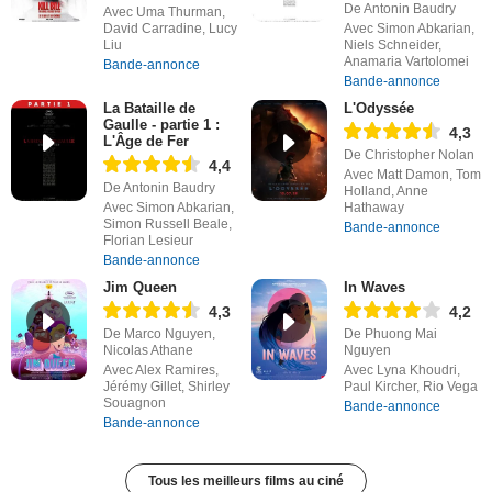
De Antonin Baudry
Avec Uma Thurman,
David Carradine, Lucy
Avec Simon Abkarian,
Liu
Niels Schneider,
Anamaria Vartolomei
Bande-annonce
Bande-annonce
La Bataille de
L'Odyssée
Gaulle - partie 1 :
4,3
L'Âge de Fer
De Christopher Nolan
4,4
Avec Matt Damon, Tom
De Antonin Baudry
Holland, Anne
Avec Simon Abkarian,
Hathaway
Simon Russell Beale,
Bande-annonce
Florian Lesieur
Bande-annonce
Jim Queen
In Waves
4,3
4,2
De Marco Nguyen,
De Phuong Mai
Nicolas Athane
Nguyen
Avec Alex Ramires,
Avec Lyna Khoudri,
Jérémy Gillet, Shirley
Paul Kircher, Rio Vega
Souagnon
Bande-annonce
Bande-annonce
Tous les meilleurs films au ciné