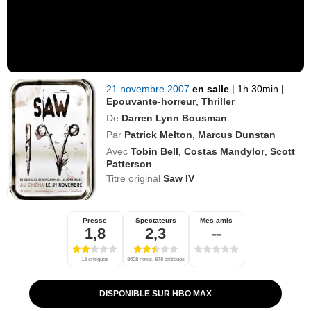
21 novembre 2007
en salle
|
1h 30min
|
Epouvante-horreur
,
Thriller
De
Darren Lynn Bousman
|
Par
Patrick Melton
,
Marcus Dunstan
Avec
Tobin Bell
,
Costas Mandylor
,
Scott
Patterson
Titre original
Saw IV
Presse
Spectateurs
Mes amis
1,8
2,3
--
13 critiques
8608 notes, 878 critiques
DISPONIBLE SUR HBO MAX