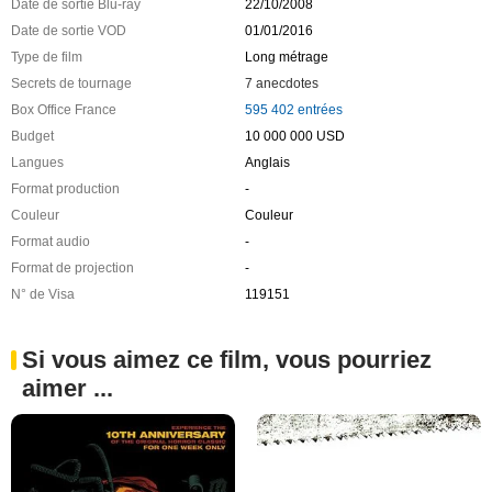
Date de sortie Blu-ray
22/10/2008
Date de sortie VOD
01/01/2016
Type de film
Long métrage
Secrets de tournage
7 anecdotes
Box Office France
595 402 entrées
Budget
10 000 000 USD
Langues
Anglais
Format production
-
Couleur
Couleur
Format audio
-
Format de projection
-
N° de Visa
119151
Si vous aimez ce film, vous pourriez
aimer ...