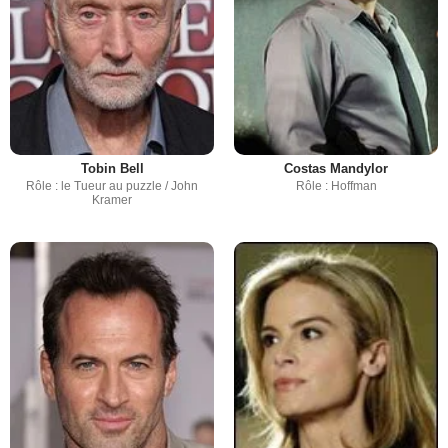
Tobin Bell
Costas Mandylor
Rôle : le Tueur au puzzle / John
Rôle : Hoffman
Kramer