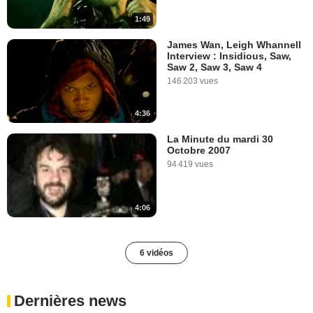
1:49
James Wan, Leigh Whannell
Interview : Insidious, Saw,
Saw 2, Saw 3, Saw 4
146 203 vues
4:36
La Minute du mardi 30
Octobre 2007
94 419 vues
4:06
6 vidéos
Dernières news