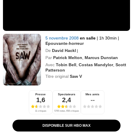
5 novembre 2008
en salle
|
1h 30min
|
Epouvante-horreur
De
David Hackl
|
Par
Patrick Melton
,
Marcus Dunstan
Avec
Tobin Bell
,
Costas Mandylor
,
Scott
Patterson
Titre original
Saw V
Presse
Spectateurs
Mes amis
1,6
2,4
--
11 critiques
5765 notes, 658 critiques
DISPONIBLE SUR HBO MAX