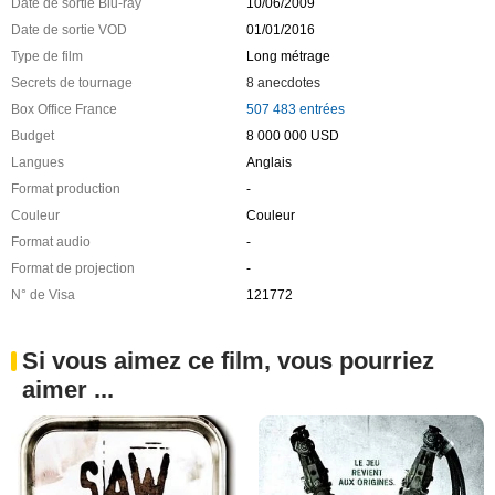
Date de sortie Blu-ray
10/06/2009
Date de sortie VOD
01/01/2016
Type de film
Long métrage
Secrets de tournage
8 anecdotes
Box Office France
507 483 entrées
Budget
8 000 000 USD
Langues
Anglais
Format production
-
Couleur
Couleur
Format audio
-
Format de projection
-
N° de Visa
121772
Si vous aimez ce film, vous pourriez
aimer ...