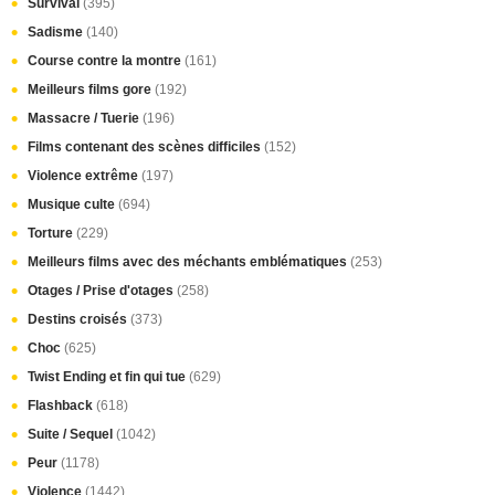
Survival
(395)
Sadisme
(140)
Course contre la montre
(161)
Meilleurs films gore
(192)
Massacre / Tuerie
(196)
Films contenant des scènes difficiles
(152)
Violence extrême
(197)
Musique culte
(694)
Torture
(229)
Meilleurs films avec des méchants emblématiques
(253)
Otages / Prise d'otages
(258)
Destins croisés
(373)
Choc
(625)
Twist Ending et fin qui tue
(629)
Flashback
(618)
Suite / Sequel
(1042)
Peur
(1178)
Violence
(1442)