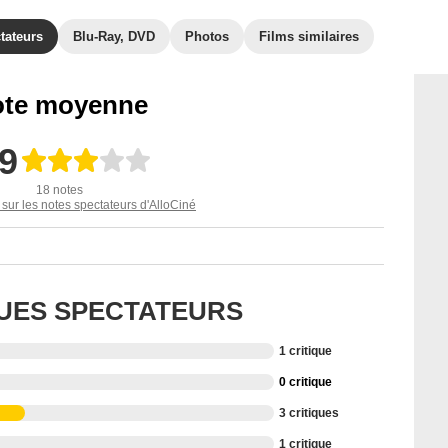
tateurs
Blu-Ray, DVD
Photos
Films similaires
te moyenne
,9
18 notes
 sur les notes spectateurs d'AlloCiné
QUES SPECTATEURS
1 critique
0 critique
3 critiques
1 critique