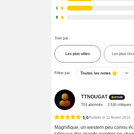
1
0
Trier par :
Les plus utiles
Les plus réc
Filtrer par :
Toutes les notes
TTNOUGAT
703 abonnés
2 530 critiques
5,0
Publiée le 11 février 2014
Magnifique, un western peu connu éc
tableaux des grands peintres en cham