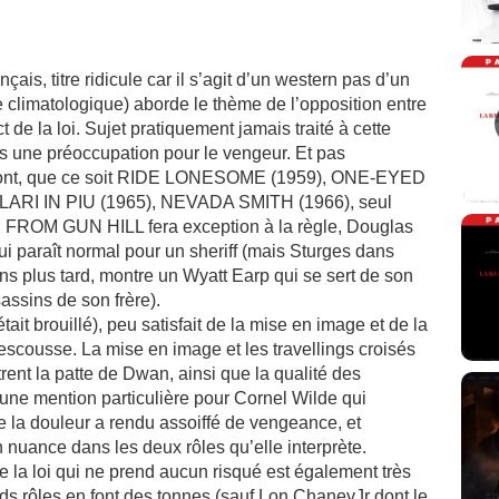
s, titre ridicule car il s’agit d’un western pas d’un
e climatologique) aborde le thème de l’opposition entre
 de la loi. Sujet pratiquement jamais traité à cette
pas une préoccupation pour le vengeur. Et pas
vront, que ce soit RIDE LONESOME (1959), ONE-EYED
RI IN PIU (1965), NEVADA SMITH (1966), seul
FROM GUN HILL fera exception à la règle, Douglas
qui paraît normal pour un sheriff (mais Sturges dans
plus tard, montre un Wyatt Earp qui se sert de son
assins de son frère).
t brouillé), peu satisfait de la mise en image et de la
rescousse. La mise en image et les travellings croisés
nt la patte de Dwan, ainsi que la qualité des
une mention particulière pour Cornel Wilde qui
e la douleur a rendu assoiffé de vengeance, et
 nuance dans les deux rôles qu’elle interprète.
a loi qui ne prend aucun risqué est également très
s rôles en font des tonnes (sauf Lon ChaneyJr dont le