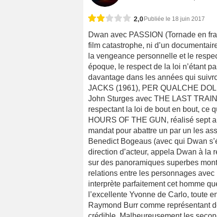
2,0
Publiée le 18 juin 2017
Dwan avec PASSION (Tornade en françai
film catastrophe, ni d’un documentair
la vengeance personnelle et le respect
époque, le respect de la loi n’étant 
davantage dans les années qui sui
JACKS (1961), PER QUALCHE DOLLA
John Sturges avec THE LAST TRAIN 
respectant la loi de bout en bout, ce 
HOURS OF THE GUN, réalisé sept ans 
mandat pour abattre un par un les ass
Benedict Bogeaus (avec qui Dwan s’étai
direction d’acteur, appela Dwan à la 
sur des panoramiques superbes montre
relations entre les personnages avec 
interprète parfaitement cet homme qu
l’excellente Yvonne de Carlo, toute en
Raymond Burr comme représentant de l
crédible. Malheureusement les second