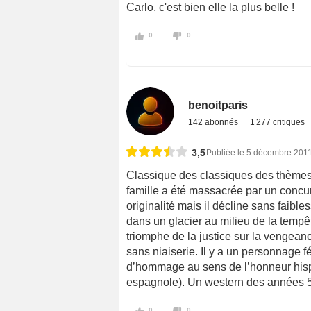
Carlo, c'est bien elle la plus belle !
0
0
benoitparis
142 abonnés
1 277 critiques
3,5
Publiée le 5 décembre 201
Classique des classiques des thèmes 
famille a été massacrée par un concur
originalité mais il décline sans faibl
dans un glacier au milieu de la tempê
triomphe de la justice sur la vengeanc
sans niaiserie. Il y a un personnage f
d’hommage au sens de l’honneur hispa
espagnole). Un western des années 50
0
0