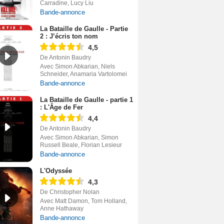
Carradine, Lucy Liu
Bande-annonce
La Bataille de Gaulle - Partie
2 : J’écris ton nom
4,5
De Antonin Baudry
Avec Simon Abkarian, Niels
Schneider, Anamaria Vartolomei
Bande-annonce
La Bataille de Gaulle - partie 1
: L'Âge de Fer
4,4
De Antonin Baudry
Avec Simon Abkarian, Simon
Russell Beale, Florian Lesieur
Bande-annonce
L'Odyssée
4,3
De Christopher Nolan
Avec Matt Damon, Tom Holland,
Anne Hathaway
Bande-annonce