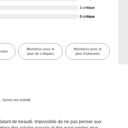
1 critique
0 critique
Membres avec le
Membres avec le
entes
plus de critiques
plus d'abonnés
Suivre son activité
latant de beauté. Impossible de ne pas penser aux
bres des siècles passés et des paysagistes plus