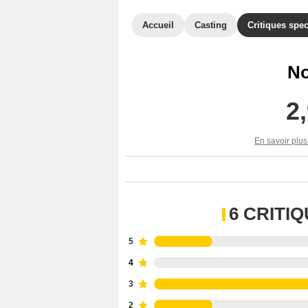
Accueil
Casting
Critiques spec
No
2
En savoir plus
6 CRITI
5
4
3
2