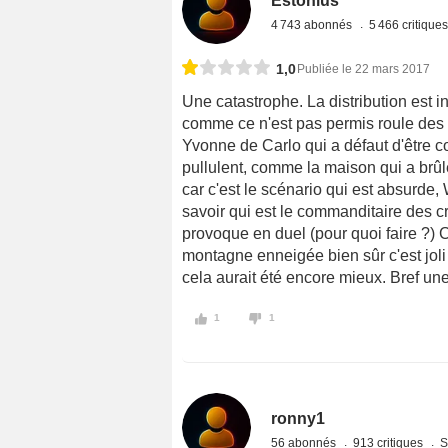
Estonius
4 743 abonnés
5 466 critique
1,0
Publiée le 22 mars 2017
Une catastrophe. La distribution est 
comme ce n'est pas permis roule des 
Yvonne de Carlo qui a défaut d'être c
pullulent, comme la maison qui a brûlé
car c'est le scénario qui est absurde,
savoir qui est le commanditaire des cri
provoque en duel (pour quoi faire ?) C
montagne enneigée bien sûr c'est joli
cela aurait été encore mieux. Bref un
1
1
ronny1
56 abonnés
913 critiques
S