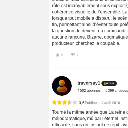
rôle est incroyablement sous exploité) 
cohérence visuelle de l’ensemble. La
lorsque tout mobile a disparu, le scén
fin, permettant ainsi d’éviter toute po
la question du devenir du commandita
aucune rancune. Bizarre, dogmatique 
producteur, cherchez le coupable.
0
0
traversay1
4 502 abonnés
5 399 critique
3,5
Publiée le 4 août 2016
Tourné la même année que La reine de 
mélodramatique, mû par l'éternel ins
efficacité, sans un instant de répit, 