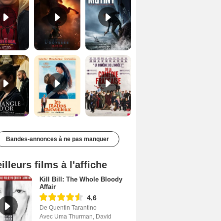
Le Triangle d'or Bande-annonce VF
Les Matins merveilleux Bande-annonce VF
De la Comédie-Française Teaser VF
Bandes-annonces à ne pas manquer
illeurs films à l'affiche
Kill Bill: The Whole Bloody
Affair
4,6
De Quentin Tarantino
Avec Uma Thurman, David