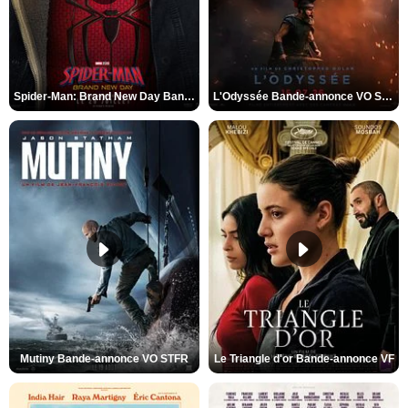
Spider-Man: Brand New Day Bande-annonce VO STFR
L'Odyssée Bande-annonce VO STFR
Mutiny Bande-annonce VO STFR
Le Triangle d'or Bande-annonce VF