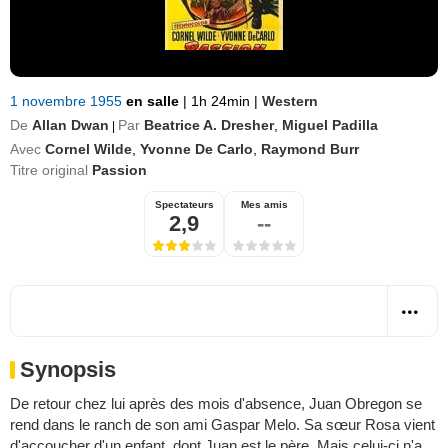
1 novembre 1955
en salle
|
1h 24min
|
Western
De
Allan Dwan
Par
Beatrice A. Dresher
,
Miguel Padilla
|
Avec
Cornel Wilde
,
Yvonne De Carlo
,
Raymond Burr
Titre original
Passion
Spectateurs
Mes amis
2,9
--
Synopsis
De retour chez lui après des mois d'absence, Juan Obregon se
rend dans le ranch de son ami Gaspar Melo. Sa sœur Rosa vient
d'accoucher d'un enfant, dont Juan est le père. Mais celui-ci n'a