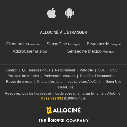
ALLOCINÉ À L'ÉTRANGER
Filmstarts
SensaCine
Beyazperde
Allemagne
Espagne
Turquie
AdoroCinema
Sensacine México
Brésil
Mexique
Contact
|
Qui sommes-nous
|
Recrutement
|
Publicité
|
CGU
|
CGV
|
Politique de cookies
|
Préférences cookies
|
Données Personnelles
|
Revue de presse
|
Charte d'écriture
|
Les services AlloCiné
|
Gérer Utiq
|
©AlloCiné
Retrouvez tous les horaires et infos de votre cinéma sur le numéro AlloCiné :
0 892 892 892
(0,90€/minute)