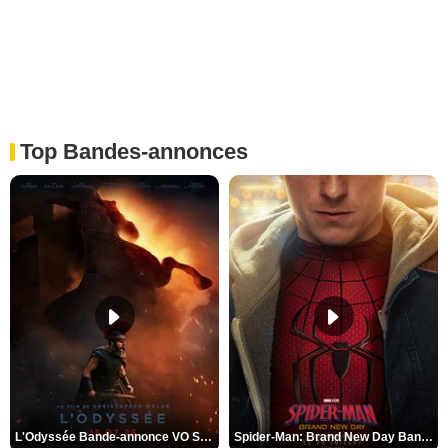
Top Bandes-annonces
L'Odyssée Bande-annonce VO STFR
Spider-Man: Brand New Day Bande-annonce VO STFR