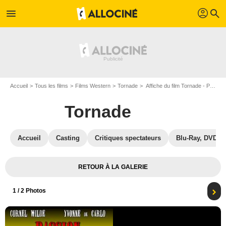
profil
menu
search
Accueil
Tous les films
Films Western
Tornade
Affiche du film Tornade - Photo 1
Tornade
Accueil
Casting
Critiques spectateurs
Blu-Ray, DVD
RETOUR À LA GALERIE
1
/ 2 Photos