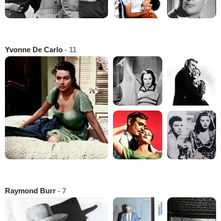
Yvonne De Carlo
- 11
Raymond Burr
- 7