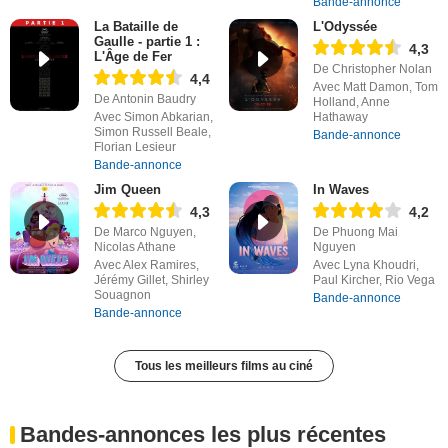
Bande-annonce
La Bataille de
L'Odyssée
Gaulle - partie 1 :
4,3
L'Âge de Fer
De Christopher Nolan
4,4
Avec Matt Damon, Tom
De Antonin Baudry
Holland, Anne
Avec Simon Abkarian,
Hathaway
Simon Russell Beale,
Bande-annonce
Florian Lesieur
Bande-annonce
Jim Queen
In Waves
4,3
4,2
De Marco Nguyen,
De Phuong Mai
Nicolas Athane
Nguyen
Avec Alex Ramires,
Avec Lyna Khoudri,
Jérémy Gillet, Shirley
Paul Kircher, Rio Vega
Souagnon
Bande-annonce
Bande-annonce
Tous les meilleurs films au ciné
Bandes-annonces les plus récentes