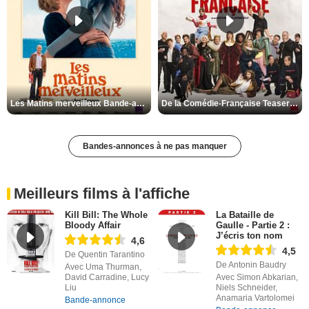
Les Matins merveilleux Bande-annonce VF
De la Comédie-Française Teaser VF
Bandes-annonces à ne pas manquer
Meilleurs films à l'affiche
Kill Bill: The Whole
La Bataille de
Bloody Affair
Gaulle - Partie 2 :
J’écris ton nom
4,6
4,5
De Quentin Tarantino
De Antonin Baudry
Avec Uma Thurman,
David Carradine, Lucy
Avec Simon Abkarian,
Liu
Niels Schneider,
Anamaria Vartolomei
Bande-annonce