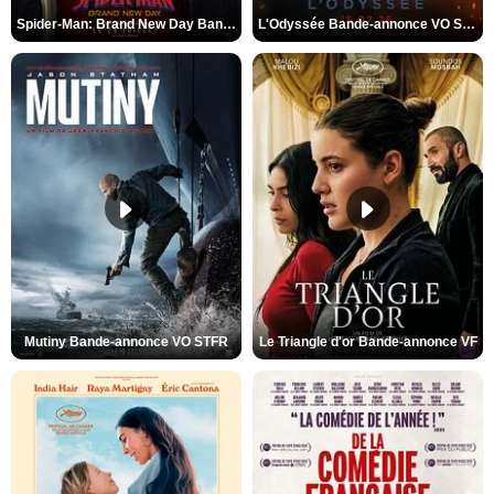
Spider-Man: Brand New Day Bande-annonce VO STFR
L'Odyssée Bande-annonce VO STFR
Mutiny Bande-annonce VO STFR
Le Triangle d'or Bande-annonce VF