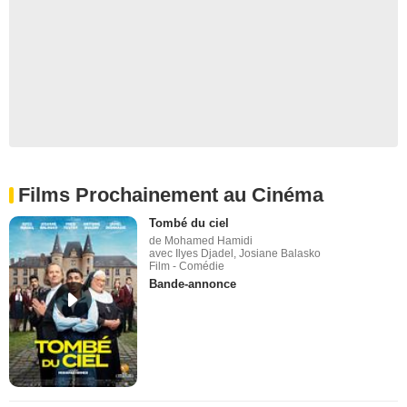
Films Prochainement au Cinéma
Tombé du ciel
de Mohamed Hamidi
avec Ilyes Djadel, Josiane Balasko
Film - Comédie
Bande-annonce