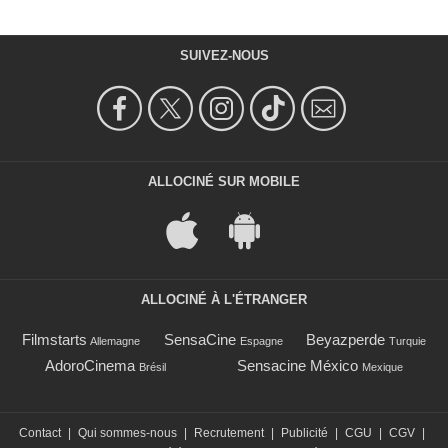
SUIVEZ-NOUS
ALLOCINÉ SUR MOBILE
ALLOCINÉ À L'ÉTRANGER
Filmstarts
SensaCine
Beyazperde
Allemagne
Espagne
Turquie
AdoroCinema
Sensacine México
Brésil
Mexique
Contact
|
Qui sommes-nous
|
Recrutement
|
Publicité
|
CGU
|
CGV
|