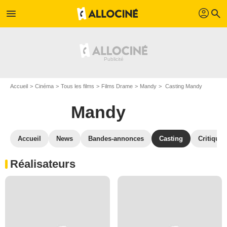
profil
menu
search
Accueil
Cinéma
Tous les films
Films Drame
Mandy
Casting Mandy
Mandy
Accueil
News
Bandes-annonces
Casting
Critiques
Réalisateurs