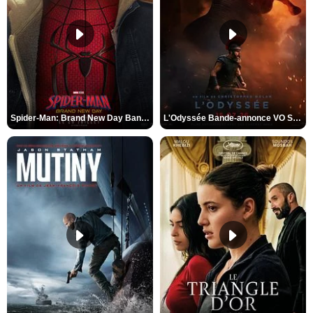
Spider-Man: Brand New Day Bande-annonce VO STFR
L'Odyssée Bande-annonce VO STFR