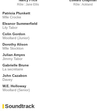
Nancy Price
Edward Chapman
Rôle : Jane Ellis
Rôle : Ackland
Patricia Plunkett
Mlle Crocke
Eleanor Summerfield
Lily Tabor
Colin Gordon
Woollard (Junior)
Dorothy Alison
Mlle Stockton
Julian Amyes
Jimmy Tabor
Gabrielle Brune
La secrétaire
John Cazabon
Davey
W.E. Holloway
Woollard (Senior)
Soundtrack