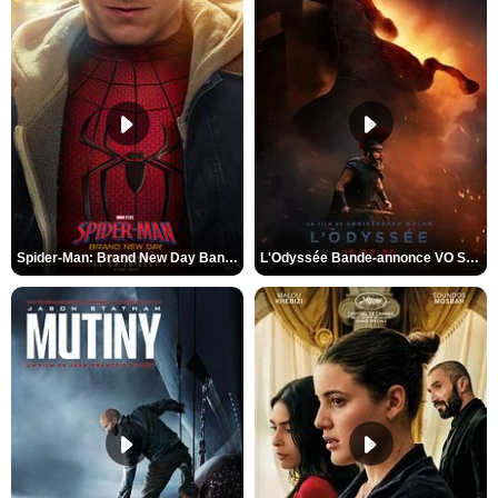
Spider-Man: Brand New Day Bande-annonce VO STFR
L'Odyssée Bande-annonce VO STFR