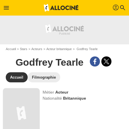
profil
menu
search
Accueil
Stars
Acteurs
Acteur britannique
Godfrey Tearle
Godfrey Tearle
Accueil
Filmographie
Métier
Acteur
Nationalité
Britannique