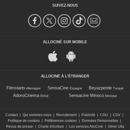
SUIVEZ-NOUS
ALLOCINÉ SUR MOBILE
ALLOCINÉ À L'ÉTRANGER
Filmstarts
SensaCine
Beyazperde
Allemagne
Espagne
Turquie
AdoroCinema
Sensacine México
Brésil
Mexique
Contact
|
Qui sommes-nous
|
Recrutement
|
Publicité
|
CGU
|
CGV
|
Politique de cookies
|
Préférences cookies
|
Données Personnelles
|
Revue de presse
|
Charte d'écriture
|
Les services AlloCiné
|
Gérer Utiq