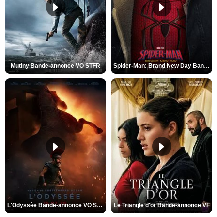
Mutiny Bande-annonce VO STFR
Spider-Man: Brand New Day Bande-annonce VO STFR
L'Odyssée Bande-annonce VO STFR
Le Triangle d'or Bande-annonce VF