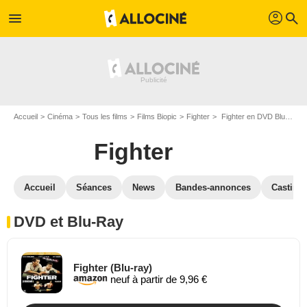
profil
menu
search
Accueil
Cinéma
Tous les films
Films Biopic
Fighter
Fighter en DVD Blu Ray
Fighter
Accueil
Séances
News
Bandes-annonces
Casting
DVD et Blu-Ray
Fighter (Blu-ray)
neuf à partir de 9,96 €