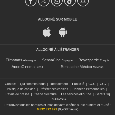
ALLOCINÉ SUR MOBILE
ALLOCINÉ À L'ÉTRANGER
Filmstarts
SensaCine
Beyazperde
Allemagne
Espagne
Turquie
AdoroCinema
Sensacine México
Brésil
Mexique
Contact
|
Qui sommes-nous
|
Recrutement
|
Publicité
|
CGU
|
CGV
|
Politique de cookies
|
Préférences cookies
|
Données Personnelles
|
Revue de presse
|
Charte d'écriture
|
Les services AlloCiné
|
Gérer Utiq
|
©AlloCiné
Retrouvez tous les horaires et infos de votre cinéma sur le numéro AlloCiné :
0 892 892 892
(0,90€/minute)