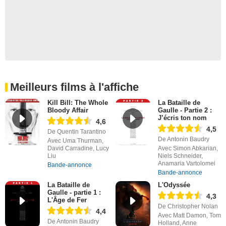
Meilleurs films à l'affiche
Kill Bill: The Whole
La Bataille de
Bloody Affair
Gaulle - Partie 2 :
J’écris ton nom
4,6
4,5
De Quentin Tarantino
De Antonin Baudry
Avec Uma Thurman,
David Carradine, Lucy
Avec Simon Abkarian,
Liu
Niels Schneider,
Anamaria Vartolomei
Bande-annonce
Bande-annonce
La Bataille de
L'Odyssée
Gaulle - partie 1 :
4,3
L'Âge de Fer
De Christopher Nolan
4,4
Avec Matt Damon, Tom
De Antonin Baudry
Holland, Anne