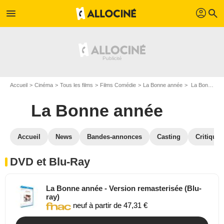
profil
menu
search
Accueil
Cinéma
Tous les films
Films Comédie
La Bonne année
La Bonne année en DVD Blu Ray
La Bonne année
Accueil
News
Bandes-annonces
Casting
Critiques
DVD et Blu-Ray
La Bonne année - Version remasterisée (Blu-
ray)
neuf à partir de 47,31 €