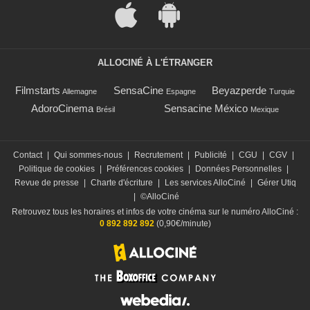
ALLOCINÉ À L'ÉTRANGER
Filmstarts
SensaCine
Beyazperde
Allemagne
Espagne
Turquie
AdoroCinema
Sensacine México
Brésil
Mexique
Contact
|
Qui sommes-nous
|
Recrutement
|
Publicité
|
CGU
|
CGV
|
Politique de cookies
|
Préférences cookies
|
Données Personnelles
|
Revue de presse
|
Charte d'écriture
|
Les services AlloCiné
|
Gérer Utiq
|
©AlloCiné
Retrouvez tous les horaires et infos de votre cinéma sur le numéro AlloCiné :
0 892 892 892
(0,90€/minute)