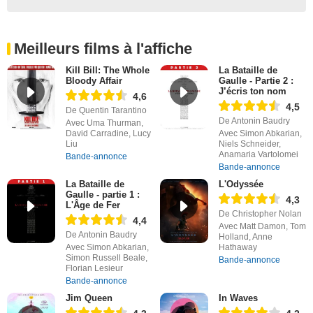
Meilleurs films à l'affiche
Kill Bill: The Whole
La Bataille de
Bloody Affair
Gaulle - Partie 2 :
J’écris ton nom
4,6
4,5
De Quentin Tarantino
De Antonin Baudry
Avec Uma Thurman,
David Carradine, Lucy
Avec Simon Abkarian,
Liu
Niels Schneider,
Anamaria Vartolomei
Bande-annonce
Bande-annonce
La Bataille de
L'Odyssée
Gaulle - partie 1 :
4,3
L'Âge de Fer
De Christopher Nolan
4,4
Avec Matt Damon, Tom
De Antonin Baudry
Holland, Anne
Avec Simon Abkarian,
Hathaway
Simon Russell Beale,
Bande-annonce
Florian Lesieur
Bande-annonce
Jim Queen
In Waves