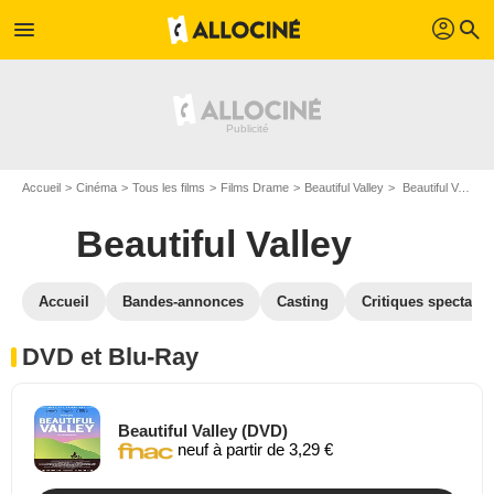
profil
menu
search
Accueil
Cinéma
Tous les films
Films Drame
Beautiful Valley
Beautiful Valley en DVD Blu Ray
Beautiful Valley
Accueil
Bandes-annonces
Casting
Critiques spectateu
DVD et Blu-Ray
Beautiful Valley (DVD)
neuf à partir de 3,29 €