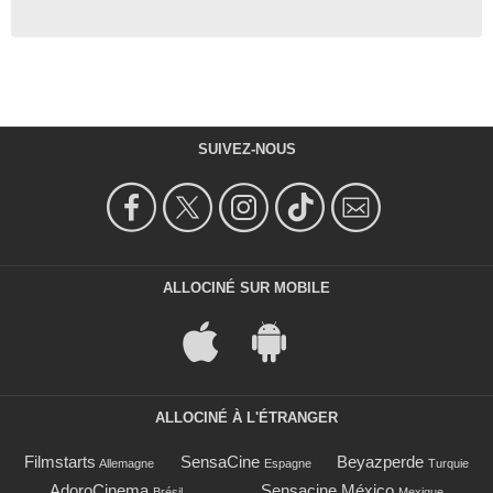
SUIVEZ-NOUS
ALLOCINÉ SUR MOBILE
ALLOCINÉ À L'ÉTRANGER
Filmstarts
SensaCine
Beyazperde
Allemagne
Espagne
Turquie
AdoroCinema
Sensacine México
Brésil
Mexique