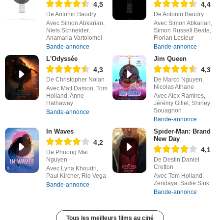
4,5
4,4
De Antonin Baudry
De Antonin Baudry
Avec Simon Abkarian,
Avec Simon Abkarian,
Niels Schneider,
Simon Russell Beale,
Anamaria Vartolomei
Florian Lesieur
Bande-annonce
Bande-annonce
L'Odyssée
Jim Queen
4,3
4,3
De Christopher Nolan
De Marco Nguyen,
Nicolas Athane
Avec Matt Damon, Tom
Holland, Anne
Avec Alex Ramires,
Hathaway
Jérémy Gillet, Shirley
Souagnon
Bande-annonce
Bande-annonce
In Waves
Spider-Man: Brand
New Day
4,2
4,1
De Phuong Mai
Nguyen
De Destin Daniel
Cretton
Avec Lyna Khoudri,
Paul Kircher, Rio Vega
Avec Tom Holland,
Zendaya, Sadie Sink
Bande-annonce
Bande-annonce
Tous les meilleurs films au ciné