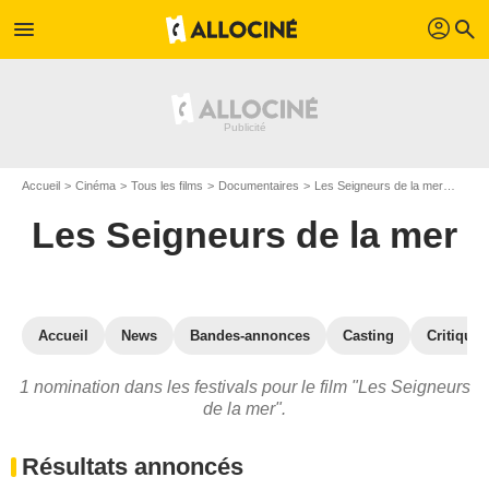
profil
menu
search
Accueil
Cinéma
Tous les films
Documentaires
Les Seigneurs de la mer
Prix 
Les Seigneurs de la mer
Accueil
News
Bandes-annonces
Casting
Critiques
1 nomination dans les festivals pour le film "Les Seigneurs
de la mer".
Résultats annoncés