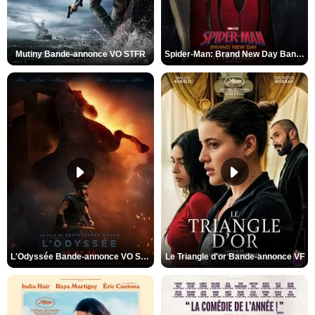
Mutiny Bande-annonce VO STFR
Spider-Man: Brand New Day Bande-annonce VO STFR
L'Odyssée Bande-annonce VO STFR
Le Triangle d'or Bande-annonce VF