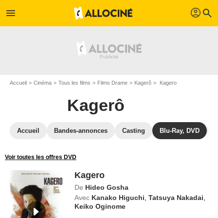
profil
menu
search
Accueil
Cinéma
Tous les films
Films Drame
Kagerô
Kagero
Kagerô
Accueil
Bandes-annonces
Casting
Blu-Ray, DVD
P
Voir toutes les offres DVD
Kagero
De
Hideo Gosha
Avec
Kanako Higuchi
,
Tatsuya Nakadai
,
Keiko Oginome