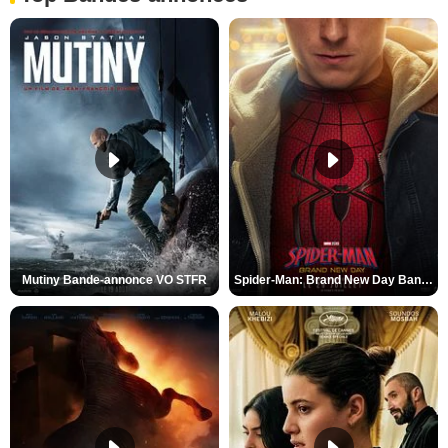
Mutiny Bande-annonce VO STFR
Spider-Man: Brand New Day Bande-annonce VO STFR