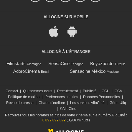
ALLOCINÉ SUR MOBILE
ALLOCINÉ À L'ÉTRANGER
Filmstarts
SensaCine
Beyazperde
Allemagne
Espagne
Turquie
AdoroCinema
Sensacine México
Brésil
Mexique
Contact
|
Qui sommes-nous
|
Recrutement
|
Publicité
|
CGU
|
CGV
|
Politique de cookies
|
Préférences cookies
|
Données Personnelles
|
Revue de presse
|
Charte d'écriture
|
Les services AlloCiné
|
Gérer Utiq
|
©AlloCiné
Retrouvez tous les horaires et infos de votre cinéma sur le numéro AlloCiné :
0 892 892 892
(0,90€/minute)