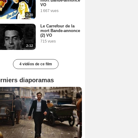
mort Bande-annonce
VO
1 667 vues
2:20
Le Carrefour de la
mort Bande-annonce
(2) VO
715 vues
2:12
4 vidéos de ce film
rniers diaporamas