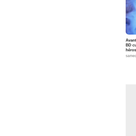
Avant
BD cu
héros
samed