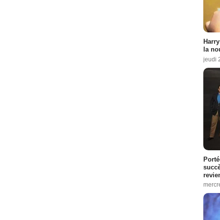
Harry
la no
jeudi
Porté
succè
revie
mercre