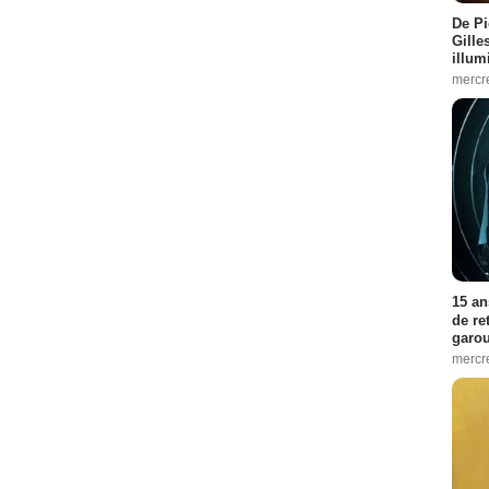
De Pi
Gille
illum
mercr
15 an
de re
garo
mercre