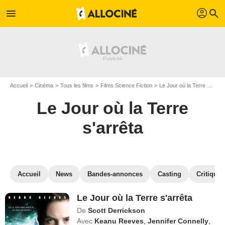
profil
menu
search
Accueil
Cinéma
Tous les films
Films Science Fiction
Le Jour où la Terre s'arrêta
Le Jour où la Terre
s'arrêta
Accueil
News
Bandes-annonces
Casting
Critiques
Le Jour où la Terre s'arrêta
De
Scott Derrickson
Avec
Keanu Reeves
,
Jennifer Connelly
,