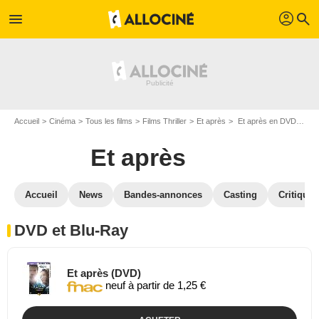
profil
menu
search
Accueil
Cinéma
Tous les films
Films Thriller
Et après
Et après en DVD Blu Ray
Et après
Accueil
News
Bandes-annonces
Casting
Critiques
DVD et Blu-Ray
Et après (DVD)
neuf à partir de 1,25 €