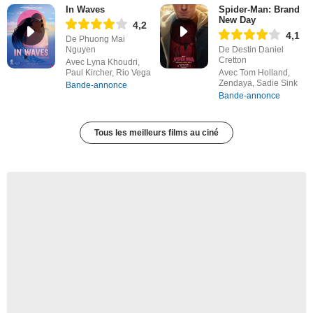
In Waves
Spider-Man: Brand
New Day
4,2
4,1
De Phuong Mai
Nguyen
De Destin Daniel
Cretton
Avec Lyna Khoudri,
Paul Kircher, Rio Vega
Avec Tom Holland,
Zendaya, Sadie Sink
Bande-annonce
Bande-annonce
Tous les meilleurs films au ciné