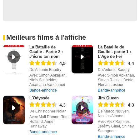
Meilleurs films à l'affiche
La Bataille de
La Bataille de
Gaulle - Partie 2 :
Gaulle - partie 1 :
J’écris ton nom
L'Âge de Fer
4,5
4,4
De Antonin Baudry
De Antonin Baudry
Avec Simon Abkarian,
Avec Simon Abkarian,
Niels Schneider,
Simon Russell Beale,
Anamaria Vartolomei
Florian Lesieur
Bande-annonce
Bande-annonce
L'Odyssée
Jim Queen
4,3
4,3
De Christopher Nolan
De Marco Nguyen,
Nicolas Athane
Avec Matt Damon, Tom
Holland, Anne
Avec Alex Ramires,
Hathaway
Jérémy Gillet, Shirley
Souagnon
Bande-annonce
Bande-annonce