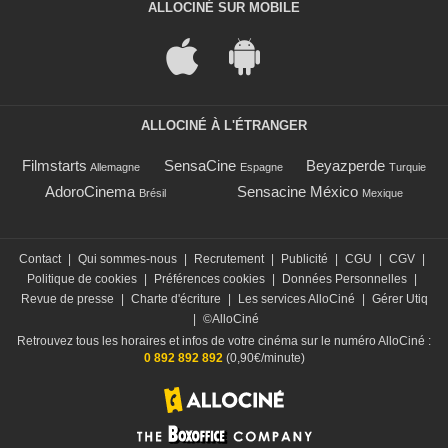
ALLOCINÉ SUR MOBILE
ALLOCINÉ À L'ÉTRANGER
Filmstarts
SensaCine
Beyazperde
Allemagne
Espagne
Turquie
AdoroCinema
Sensacine México
Brésil
Mexique
Contact
|
Qui sommes-nous
|
Recrutement
|
Publicité
|
CGU
|
CGV
|
Politique de cookies
|
Préférences cookies
|
Données Personnelles
|
Revue de presse
|
Charte d'écriture
|
Les services AlloCiné
|
Gérer Utiq
|
©AlloCiné
Retrouvez tous les horaires et infos de votre cinéma sur le numéro AlloCiné :
0 892 892 892
(0,90€/minute)