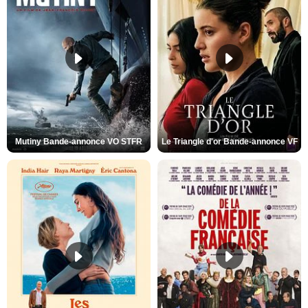
Mutiny Bande-annonce VO STFR
Le Triangle d'or Bande-annonce VF