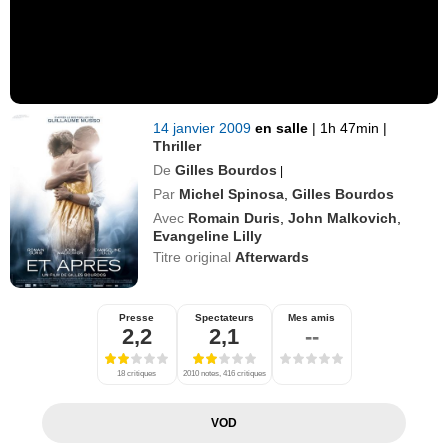
14 janvier 2009
en salle
|
1h 47min
|
Thriller
De
Gilles Bourdos
|
Par
Michel Spinosa
,
Gilles Bourdos
Avec
Romain Duris
,
John Malkovich
,
Evangeline Lilly
Titre original
Afterwards
Presse
Spectateurs
Mes amis
2,2
2,1
--
18 critiques
2010 notes, 416 critiques
VOD