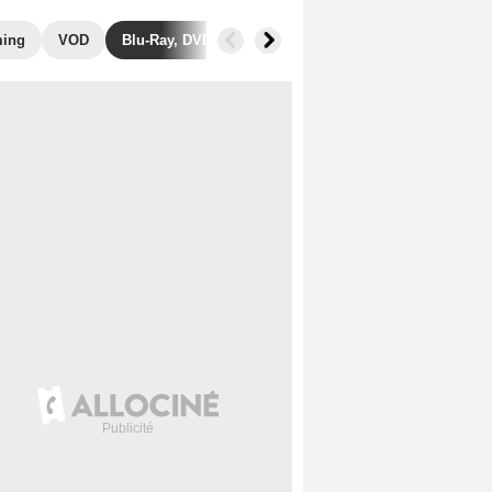
ming
VOD
Blu-Ray, DVD
Photos
Secrets de tournage