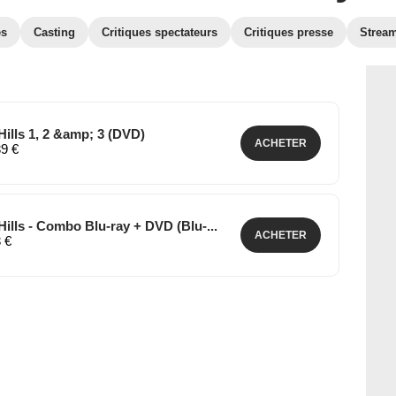
es
Casting
Critiques spectateurs
Critiques presse
Strea
ills 1, 2 &amp; 3 (DVD)
ACHETER
39 €
ills - Combo Blu-ray + DVD (Blu-...
ACHETER
3 €