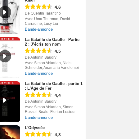
Affair
4,6
De Quentin Tarantino
Avec Uma Thurman, David
Carradine, Lucy Liu
Bande-annonce
La Bataille de Gaulle - Partie
2 : J’écris ton nom
4,5
De Antonin Baudry
Avec Simon Abkarian, Niels
Schneider, Anamaria Vartolomei
Bande-annonce
La Bataille de Gaulle - partie 1
: L'Âge de Fer
4,4
De Antonin Baudry
Avec Simon Abkarian, Simon
Russell Beale, Florian Lesieur
Bande-annonce
L'Odyssée
4,3