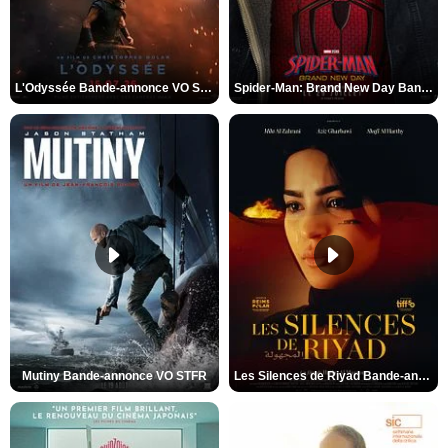
L'Odyssée Bande-annonce VO STFR
Spider-Man: Brand New Day Bande-annonce VO STFR
Mutiny Bande-annonce VO STFR
Les Silences de Riyad Bande-annonce VO STFR