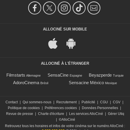
ALLOCINÉ SUR MOBILE
ALLOCINÉ À L'ÉTRANGER
Filmstarts
SensaCine
Beyazperde
Allemagne
Espagne
Turquie
AdoroCinema
Sensacine México
Brésil
Mexique
Contact
|
Qui sommes-nous
|
Recrutement
|
Publicité
|
CGU
|
CGV
|
Politique de cookies
|
Préférences cookies
|
Données Personnelles
|
Revue de presse
|
Charte d'écriture
|
Les services AlloCiné
|
Gérer Utiq
|
©AlloCiné
Retrouvez tous les horaires et infos de votre cinéma sur le numéro AlloCiné :