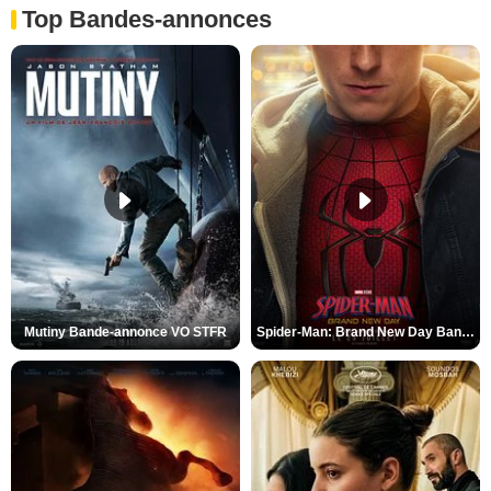
Top Bandes-annonces
Mutiny Bande-annonce VO STFR
Spider-Man: Brand New Day Bande-annonce VO STFR