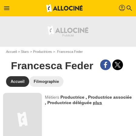
profil
menu
search
Accueil
Stars
Productrices
Francesca Feder
Francesca Feder
Accueil
Filmographie
Métiers
Productrice
,
Productrice associée
,
Productrice déléguée
plus