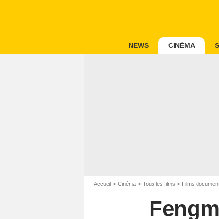
NEWS
CINÉMA
S
Accueil
Cinéma
Tous les films
Films document
Fengmi