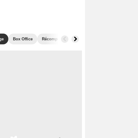
ge
Box Office
Récompenses
Films similaires