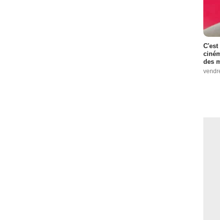
C'est
ciném
des m
vendr