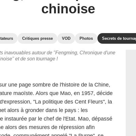
chinoise
tateurs
Critiques presse
VOD
Photos
Secrets de tourna
rets inavouables autour de "Fengming, Chronique d'une
noise" et de son tournage !
ur une page sombre de l'histoire de la Chine,
ctature maoïste. Alors que Mao, en 1957, décide
 d'expression, "La politique des Cent Fleurs", la
et alors à gronder dans le pays : les
re instaurée par le chef de l'Etat. Mao, dépassé
me alors des mesures de répression afin
épisode, communément appelé "La Purge", se