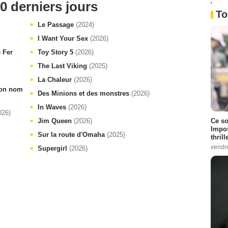
0 derniers jours
'
To
Le Passage
(2024)
I Want Your Sex
(2026)
e Fer
Toy Story 5
(2026)
The Last Viking
(2025)
La Chaleur
(2026)
 ton nom
Des Minions et des monstres
(2026)
In Waves
(2026)
026)
Jim Queen
(2026)
Ce so
Impos
Sur la route d'Omaha
(2025)
thrill
vendr
Supergirl
(2026)