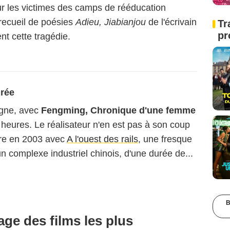
sur les victimes des camps de rééducation
 recueil de poésies
Adieu, Jiabianjou
de l'écrivain
Tr
pr
t cette tragédie.
urée
gne, avec
Fengming, Chronique d'une femme
s heures. Le réalisateur n'en est pas à son coup
aître en 2003 avec
A l'ouest des rails
, une fresque
n complexe industriel chinois, d'une durée de...
B
age des films les plus