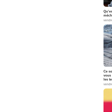
Qu’es
méch
vendr
Ce so
vous 
les t
vendr