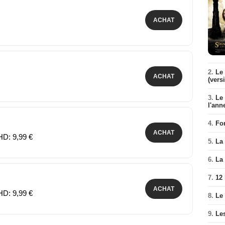
ACHAT
2.
Le 
ACHAT
(vers
3.
Le
l'ann
4.
Fo
ACHAT
HD: 9,99 €
5.
La 
6.
La 
7.
12
ACHAT
HD: 9,99 €
8.
Le
9.
Le