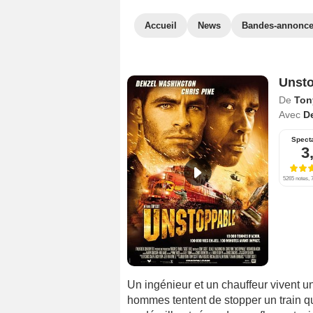
Accueil
News
Bandes-annonc
Unst
De
Ton
Avec
D
Spect
3
5265 notes, 7
Un ingénieur et un chauffeur vivent u
hommes tentent de stopper un train qu