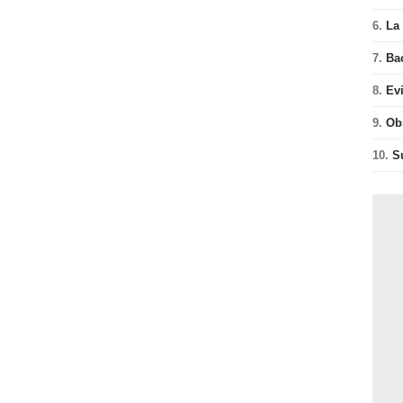
6.
La 
7.
Ba
8.
Ev
9.
Ob
10.
S