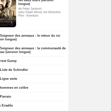
les deux tours (version
longue)
de Peter Jackson
avec Elijah Wood, Ian McKellen
Film - Aventure
Seigneur des anneaux : le retour du roi
ion longue)
 Seigneur des anneaux : la communauté de
eau (version longue)
rrest Gump
Liste de Schindler
Ligne verte
 hommes en colère
 Parrain
s Evadés