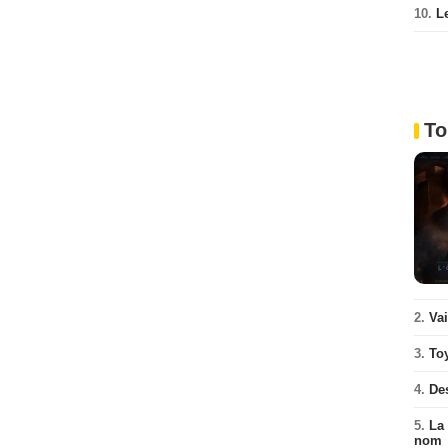
10.
L
To
2.
Va
3.
To
4.
De
5.
La 
nom