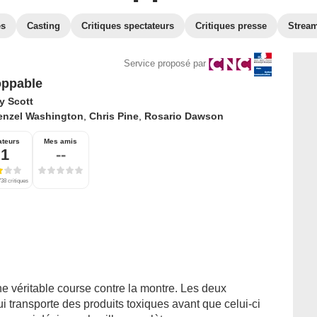
es
Casting
Critiques spectateurs
Critiques presse
Strea
Service proposé par
oppable
y Scott
enzel Washington
,
Chris Pine
,
Rosario Dawson
ateurs
Mes amis
,1
--
38 critiques
ne véritable course contre la montre. Les deux
i transporte des produits toxiques avant que celui-ci