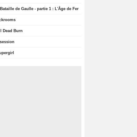
Bataille de Gaulle - partie 1 : L'Âge de Fer
ckrooms
il Dead Burn
session
upergirl