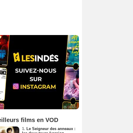
illeurs films en VOD
1.
Le Seigneur des anneaux :