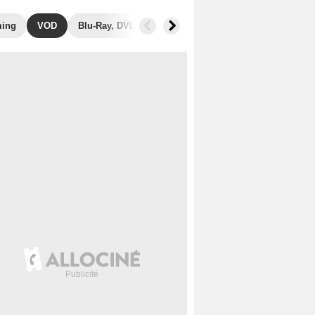
ming
VOD
Blu-Ray, DVD
Photos
Secrets de tournage