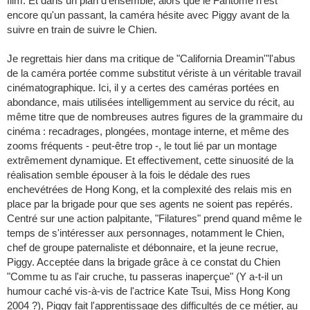
film. Et dans un plan d'ensemble, alors que le Fantôme n'est
encore qu'un passant, la caméra hésite avec Piggy avant de la
suivre en train de suivre le Chien.
Je regrettais hier dans ma critique de "California Dreamin'"l'abus
de la caméra portée comme substitut vériste à un véritable travail
cinématographique. Ici, il y a certes des caméras portées en
abondance, mais utilisées intelligemment au service du récit, au
même titre que de nombreuses autres figures de la grammaire du
cinéma : recadrages, plongées, montage interne, et même des
zooms fréquents - peut-être trop -, le tout lié par un montage
extrêmement dynamique. Et effectivement, cette sinuosité de la
réalisation semble épouser à la fois le dédale des rues
enchevétrées de Hong Kong, et la complexité des relais mis en
place par la brigade pour que ses agents ne soient pas repérés.
Centré sur une action palpitante, "Filatures" prend quand même le
temps de s'intéresser aux personnages, notamment le Chien,
chef de groupe paternaliste et débonnaire, et la jeune recrue,
Piggy. Acceptée dans la brigade grâce à ce constat du Chien
"Comme tu as l'air cruche, tu passeras inaperçue" (Y a-t-il un
humour caché vis-à-vis de l'actrice Kate Tsui, Miss Hong Kong
2004 ?), Piggy fait l'apprentissage des difficultés de ce métier, au