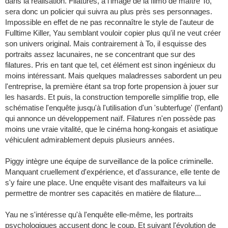
dans la réalisation. Filatures, à l'image de la filmo de maître To,
sera donc un policier qui suivra au plus près ses personnages.
Impossible en effet de ne pas reconnaître le style de l'auteur de
Fulltime Killer, Yau semblant vouloir copier plus qu'il ne veut créer
son univers original. Mais contrairement à To, il esquisse des
portraits assez lacunaires, ne se concentrant que sur des
filatures. Pris en tant que tel, cet élément est sinon ingénieux du
moins intéressant. Mais quelques maladresses sabordent un peu
l'entreprise, la première étant sa trop forte propension à jouer sur
les hasards. Et puis, la construction temporelle simplifie trop, elle
schématise l'enquête jusqu'à l'utilisation d'un 'subterfuge' (l'enfant)
qui annonce un développement naïf. Filatures n'en possède pas
moins une vraie vitalité, que le cinéma hong-kongais et asiatique
véhiculent admirablement depuis plusieurs années.
Piggy intègre une équipe de surveillance de la police criminelle.
Manquant cruellement d'expérience, et d'assurance, elle tente de
s'y faire une place. Une enquête visant des malfaiteurs va lui
permettre de montrer ses capacités en matière de filature...
Yau ne s'intéresse qu'à l'enquête elle-même, les portraits
psychologiques accusent donc le coup. Et suivant l'évolution de