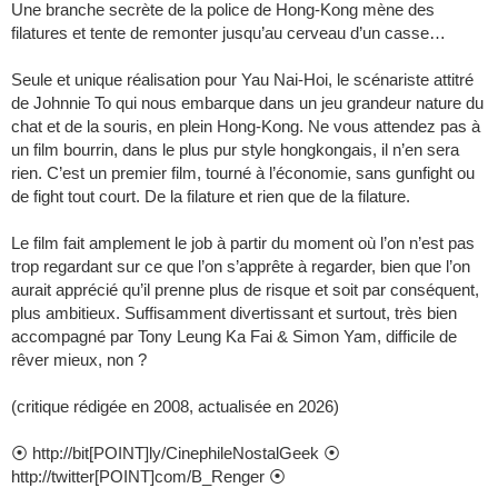
Une branche secrète de la police de Hong-Kong mène des
filatures et tente de remonter jusqu’au cerveau d’un casse…
Seule et unique réalisation pour Yau Nai-Hoi, le scénariste attitré
de Johnnie To qui nous embarque dans un jeu grandeur nature du
chat et de la souris, en plein Hong-Kong. Ne vous attendez pas à
un film bourrin, dans le plus pur style hongkongais, il n’en sera
rien. C’est un premier film, tourné à l’économie, sans gunfight ou
de fight tout court. De la filature et rien que de la filature.
Le film fait amplement le job à partir du moment où l’on n’est pas
trop regardant sur ce que l’on s’apprête à regarder, bien que l’on
aurait apprécié qu’il prenne plus de risque et soit par conséquent,
plus ambitieux. Suffisamment divertissant et surtout, très bien
accompagné par Tony Leung Ka Fai & Simon Yam, difficile de
rêver mieux, non ?
(critique rédigée en 2008, actualisée en 2026)
⦿ http://bit[POINT]ly/CinephileNostalGeek ⦿
http://twitter[POINT]com/B_Renger ⦿