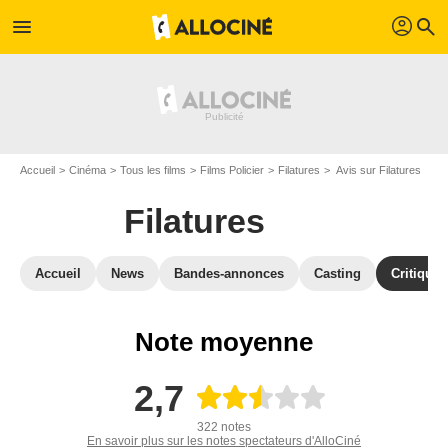
profil
menu
search
Accueil
Cinéma
Tous les films
Films Policier
Filatures
Avis sur Filatures
Filatures
Accueil
News
Bandes-annonces
Casting
Critiques
Note moyenne
2,7
322 notes
En savoir plus sur les notes spectateurs d'AlloCiné