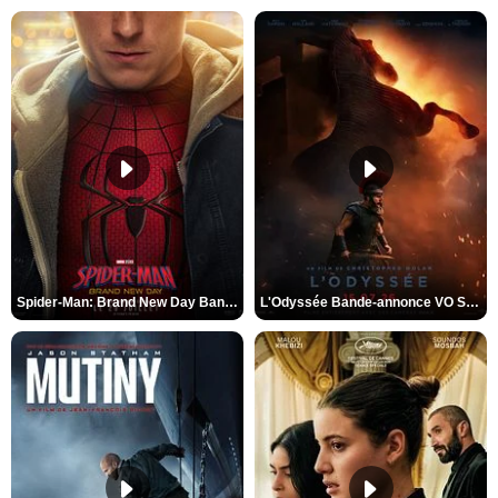
Spider-Man: Brand New Day Bande-annonce VO STFR
L'Odyssée Bande-annonce VO STFR