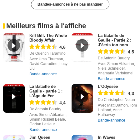
Bandes-annonces à ne pas manquer
Meilleurs films à l'affiche
Kill Bill: The Whole
La Bataille de
Bloody Affair
Gaulle - Partie 2 :
J’écris ton nom
4,6
4,5
De Quentin Tarantino
De Antonin Baudry
Avec Uma Thurman,
David Carradine, Lucy
Avec Simon Abkarian,
Liu
Niels Schneider,
Anamaria Vartolomei
Bande-annonce
Bande-annonce
La Bataille de
L'Odyssée
Gaulle - partie 1 :
4,3
L'Âge de Fer
De Christopher Nolan
4,4
Avec Matt Damon, Tom
De Antonin Baudry
Holland, Anne
Avec Simon Abkarian,
Hathaway
Simon Russell Beale,
Bande-annonce
Florian Lesieur
Bande-annonce
Jim Queen
In Waves