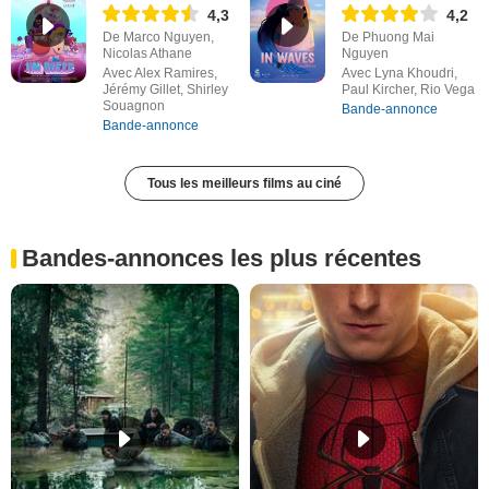
4,3
4,2
De Marco Nguyen,
De Phuong Mai
Nicolas Athane
Nguyen
Avec Alex Ramires,
Avec Lyna Khoudri,
Jérémy Gillet, Shirley
Paul Kircher, Rio Vega
Souagnon
Bande-annonce
Bande-annonce
Tous les meilleurs films au ciné
Bandes-annonces les plus récentes