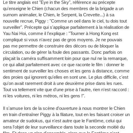
Le titre anglais est "Eye in the Sky", référence au précepte
qu'enseigne le Chien (chacun des membres de la brigade a un
surnom animalier, le Chien, le Serpent, la Crevette...) à sa
nouvelle recrue, Piggy : "Comme un oeil dans le ciel, tu dois tout
surveiller". Précepte qui s'applique parfaitement à la réalisation de
Yau Nai Hoi, comme il l'explique : "Tourner à Hong Kong est
compliqué si vous n'avez pas de gros moyens. Je ne pouvais
pas me permettre de construire des décors ou de bloquer la
circulation, ou de gérer la foule des passants. Donc parfois on
plaçait la caméra suffisamment loin pour que nul ne la remarque,
ce qui allait parfaitement avec ce que raconte le film : donner le
sentiment de surveiller les choses et les gens à distance, comme
des proies qui ignorent qu'elles en sont une. Le plus difficile, c'est
qu'on avait rarement droit à une deuxième prise dans les rues.
Tout va tellement vite que d'une prise à l'autre, rien n'est raccord :
ni les voitures, ni les métros, ni les gens !".
Il s'amuse lors de la scène d'ouverture à nous montrer le Chien
en train d'entraîner Piggy à la filature, tout en les faisant croiser un
amateur de sudokus, qui n'est autre que le Fantôme, celui qui
sera l'objet de leur surveillance dans toute la seconde moitié du