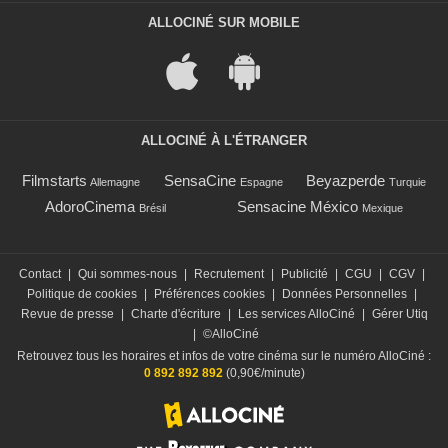
ALLOCINÉ SUR MOBILE
ALLOCINÉ À L'ÉTRANGER
Filmstarts
SensaCine
Beyazperde
Allemagne
Espagne
Turquie
AdoroCinema
Sensacine México
Brésil
Mexique
Contact
|
Qui sommes-nous
|
Recrutement
|
Publicité
|
CGU
|
CGV
|
Politique de cookies
|
Préférences cookies
|
Données Personnelles
|
Revue de presse
|
Charte d'écriture
|
Les services AlloCiné
|
Gérer Utiq
|
©AlloCiné
Retrouvez tous les horaires et infos de votre cinéma sur le numéro AlloCiné :
0 892 892 892
(0,90€/minute)