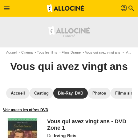
profil
menu
search
Accueil
Cinéma
Tous les films
Films Drame
Vous qui avez vingt ans
Vous qui avez vingt ans - DVD Zone 1
Vous qui avez vingt ans
Accueil
Casting
Blu-Ray, DVD
Photos
Films simil
Voir toutes les offres DVD
Vous qui avez vingt ans - DVD
Zone 1
De
Irving Reis