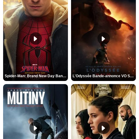
Spider-Man: Brand New Day Bande-annonce VO STFR
L'Odyssée Bande-annonce VO STFR