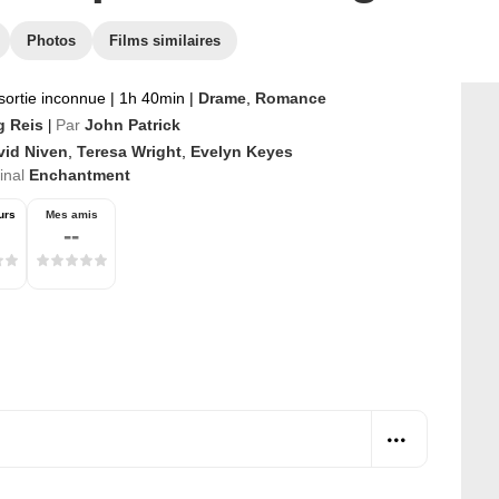
Photos
Films similaires
sortie inconnue
|
1h 40min
|
Drame
,
Romance
g Reis
Par
John Patrick
|
vid Niven
,
Teresa Wright
,
Evelyn Keyes
ginal
Enchantment
urs
Mes amis
--