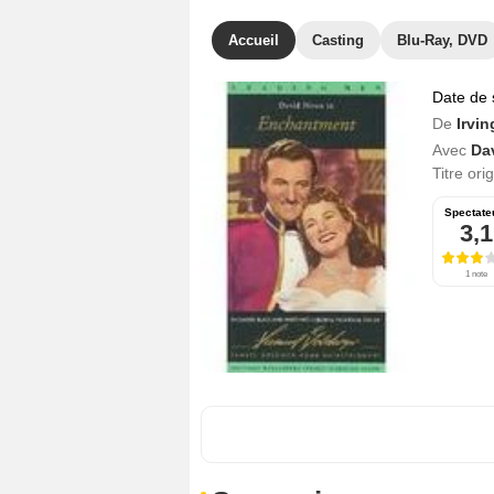
Accueil
Casting
Blu-Ray, DVD
Date de 
De
Irvin
Avec
Da
Titre ori
Spectate
3,1
1 note