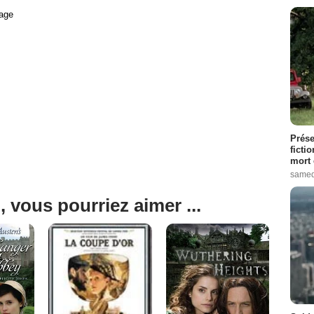
age
Prése
ficti
mort 
samed
, vous pourriez aimer ...