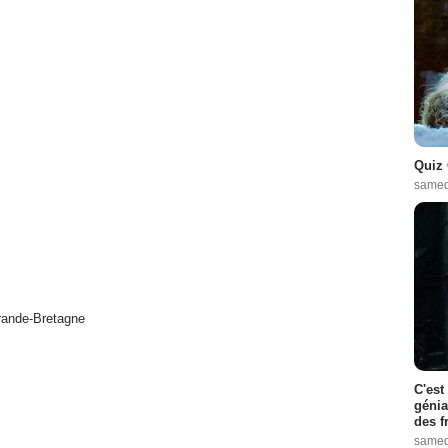
Quiz 
samed
ande-Bretagne
C'est
génia
des f
samed