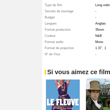
Type de film
Long métr
Secrets de tournage
-
Budget
-
Langues
Anglais
Format production
35mm
Couleur
N&B
Format audio
Mono
Format de projection
1.37 : 1
N° de Visa
-
Si vous aimez ce film