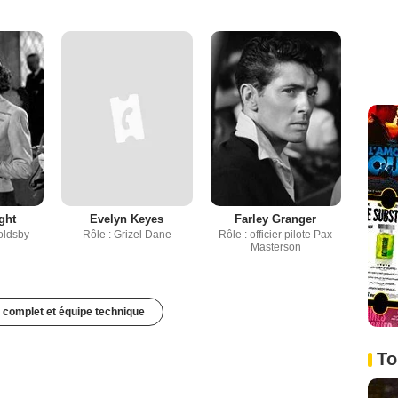
ght
Evelyn Keyes
Farley Granger
oldsby
Rôle : Grizel Dane
Rôle : officier pilote Pax
Masterson
 complet et équipe technique
To