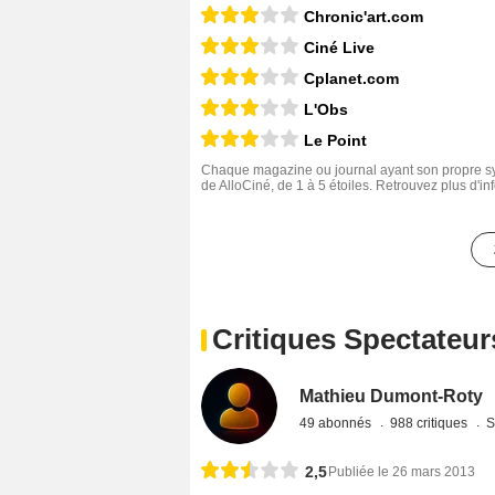
Chronic'art.com
Ciné Live
Cplanet.com
L'Obs
Le Point
Chaque magazine ou journal ayant son propre sys
de AlloCiné, de 1 à 5 étoiles. Retrouvez plus d'i
Critiques Spectateur
Mathieu Dumont-Roty
49 abonnés
988 critiques
S
2,5
Publiée le 26 mars 2013