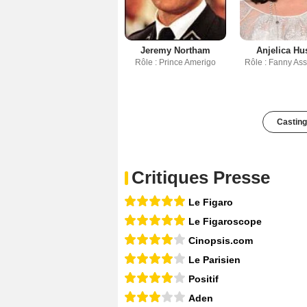
Jeremy Northam
Anjelica Hu
Rôle : Prince Amerigo
Rôle : Fanny As
Casting
Critiques Presse
Le Figaro
Le Figaroscope
Cinopsis.com
Le Parisien
Positif
Aden