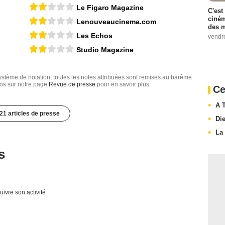
Le Figaro Magazine
C'est
ciném
Lenouveaucinema.com
des m
Les Echos
vendr
Studio Magazine
tème de notation, toutes les notes attribuées sont remises au barême
nfos sur notre page
Revue de presse
pour en savoir plus.
Ce
A 
21 articles de presse
Di
La
s
uivre son activité