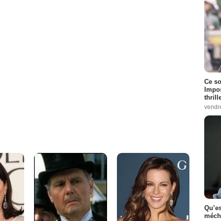
Ce so
Impos
thrill
vendr
Qu’es
méch