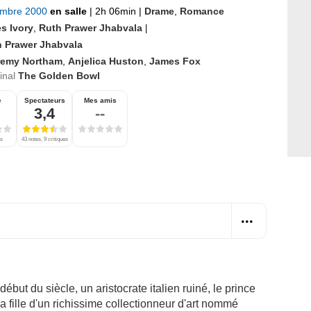
embre 2000
en salle
|
2h 06min
|
Drame
,
Romance
s Ivory
,
Ruth Prawer Jhabvala
|
 Prawer Jhabvala
remy Northam
,
Anjelica Huston
,
James Fox
ginal
The Golden Bowl
e
Spectateurs
Mes amis
3,4
--
es
43 notes, 9 critiques
ébut du siècle, un aristocrate italien ruiné, le prince
fille d'un richissime collectionneur d'art nommé