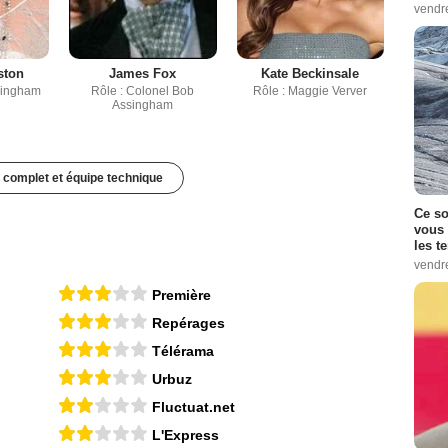
vendr
ston
James Fox
Kate Beckinsale
singham
Rôle : Colonel Bob
Rôle : Maggie Verver
Assingham
 complet et équipe technique
Ce so
vous 
les t
vendr
Première
Repérages
Télérama
Urbuz
Fluctuat.net
L'Express