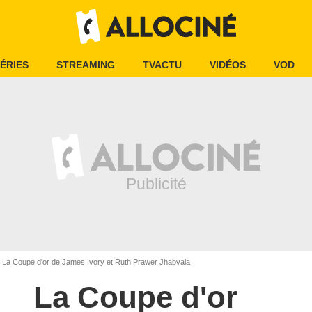
ÉRIES
STREAMING
TVACTU
VIDÉOS
VOD
La Coupe d'or de James Ivory et Ruth Prawer Jhabvala
La Coupe d'or