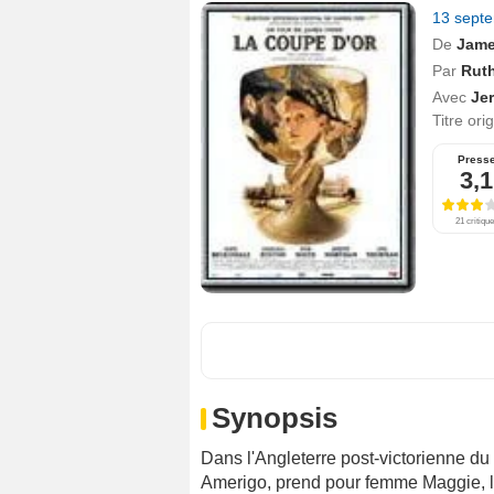
13 sept
De
Jame
Par
Ruth
Avec
Je
Titre ori
Press
3,1
21 critiqu
Synopsis
Dans l'Angleterre post-victorienne du d
Amerigo, prend pour femme Maggie, la 