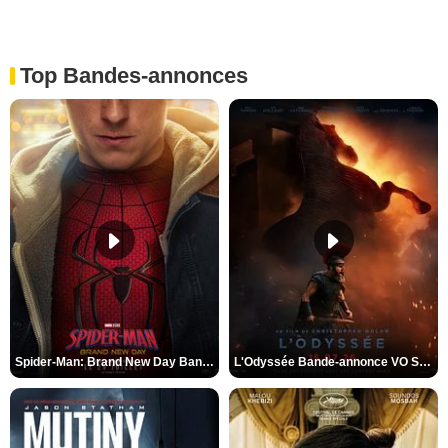
Top Bandes-annonces
Spider-Man: Brand New Day Bande-annonce VO STFR
L'Odyssée Bande-annonce VO STFR