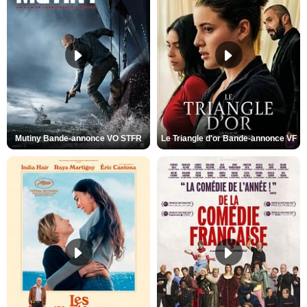
Mutiny Bande-annonce VO STFR
Le Triangle d'or Bande-annonce VF