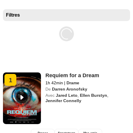
Meilleurs documentaires selon la presse
Filtres
Requiem for a Dream
1
1h 42min
|
Drame
De
Darren Aronofsky
Avec
Jared Leto
,
Ellen Burstyn
,
Jennifer Connelly
Presse
Spectateurs
Mes amis