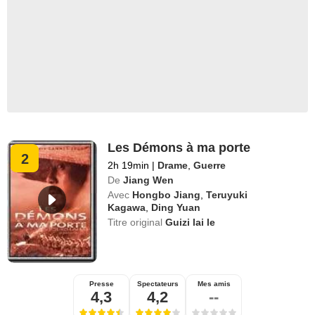
Les Démons à ma porte
2
2h 19min
|
Drame
,
Guerre
De
Jiang Wen
Avec
Hongbo Jiang
,
Teruyuki
Kagawa
,
Ding Yuan
Titre original
Guizi lai le
Presse
Spectateurs
Mes amis
4,3
4,2
--