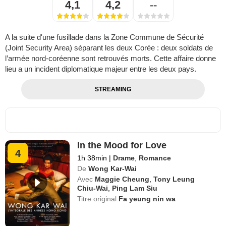
4,1
4,2
--
A la suite d'une fusillade dans la Zone Commune de Sécurité
(Joint Security Area) séparant les deux Corée : deux soldats de
l’armée nord-coréenne sont retrouvés morts. Cette affaire donne
lieu a un incident diplomatique majeur entre les deux pays.
STREAMING
In the Mood for Love
4
1h 38min
|
Drame
,
Romance
De
Wong Kar-Wai
Avec
Maggie Cheung
,
Tony Leung
Chiu-Wai
,
Ping Lam Siu
Titre original
Fa yeung nin wa