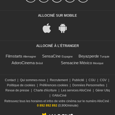
ALLOCINÉ SUR MOBILE
ALLOCINÉ À L'ÉTRANGER
Filmstarts
SensaCine
Beyazperde
Allemagne
Espagne
Turquie
AdoroCinema
Sensacine México
Brésil
Mexique
Contact
|
Qui sommes-nous
|
Recrutement
|
Publicité
|
CGU
|
CGV
|
Politique de cookies
|
Préférences cookies
|
Données Personnelles
|
Revue de presse
|
Charte d'écriture
|
Les services AlloCiné
|
Gérer Utiq
|
©AlloCiné
Retrouvez tous les horaires et infos de votre cinéma sur le numéro AlloCiné :
0 892 892 892
(0,90€/minute)