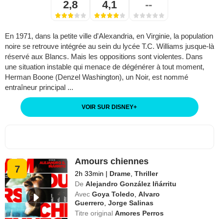
2,8
4,1
--
En 1971, dans la petite ville d'Alexandria, en Virginie, la population
noire se retrouve intégrée au sein du lycée T.C. Williams jusque-là
réservé aux Blancs. Mais les oppositions sont violentes. Dans
une situation instable qui menace de dégénérer à tout moment,
Herman Boone (Denzel Washington), un Noir, est nommé
entraîneur principal ...
VOIR SUR DISNEY
+
Amours chiennes
7
2h 33min
|
Drame
,
Thriller
De
Alejandro González Iñárritu
Avec
Goya Toledo
,
Alvaro
Guerrero
,
Jorge Salinas
Titre original
Amores Perros