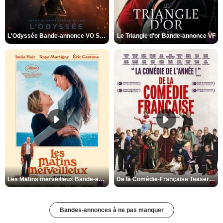
L'Odyssée Bande-annonce VO STFR
Le Triangle d'or Bande-annonce VF
Les Matins merveilleux Bande-annonce VF
De la Comédie-Française Teaser VF
Bandes-annonces à ne pas manquer