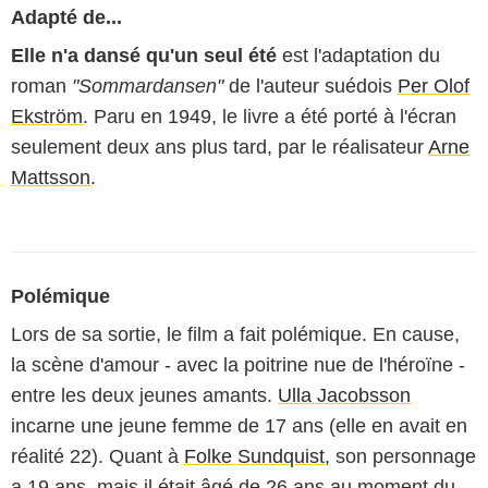
Adapté de...
Elle n'a dansé qu'un seul été
est l'adaptation du
roman
"Sommardansen"
de l'auteur suédois
Per Olof
Ekström
. Paru en 1949, le livre a été porté à l'écran
seulement deux ans plus tard, par le réalisateur
Arne
Mattsson
.
Polémique
Lors de sa sortie, le film a fait polémique. En cause,
la scène d'amour - avec la poitrine nue de l'héroïne -
entre les deux jeunes amants.
Ulla Jacobsson
incarne une jeune femme de 17 ans (elle en avait en
réalité 22). Quant à
Folke Sundquist
, son personnage
a 19 ans, mais il était âgé de 26 ans au moment du