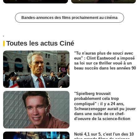
Bandes-annonces des films prochainement au cinéma
'
Toutes les actus Ciné
"Tu n'auras plus de souci avec
eux" : Clint Eastwood a imposé
sa loi sur ce thriller voué à un
beau succès dans les années 90
"Spielberg trouvait
probablement cela trop
compliqué" : il y a 24 ans,
Schwarzenegger aurait pu jouer
dans une suite de ce chef-
d'oeuvre de la science-fiction
Noté 4,1 sur 5, c'est l'un des 10