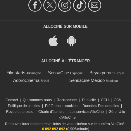
ALLOCINÉ SUR MOBILE
ALLOCINÉ À L'ÉTRANGER
Filmstarts
SensaCine
Beyazperde
Allemagne
Espagne
Turquie
AdoroCinema
Sensacine México
Brésil
Mexique
Contact
|
Qui sommes-nous
|
Recrutement
|
Publicité
|
CGU
|
CGV
|
Politique de cookies
|
Préférences cookies
|
Données Personnelles
|
Revue de presse
|
Charte d'écriture
|
Les services AlloCiné
|
Gérer Utiq
|
©AlloCiné
Retrouvez tous les horaires et infos de votre cinéma sur le numéro AlloCiné :
0 892 892 892
(0,90€/minute)