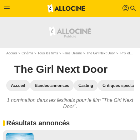
profil
menu
search
Accueil
Cinéma
Tous les films
Films Drame
The Girl Next Door
Prix et nominations pour The Girl Next Door
The Girl Next Door
Accueil
Bandes-annonces
Casting
Critiques spectateu
1 nomination dans les festivals pour le film "The Girl Next
Door".
Résultats annoncés