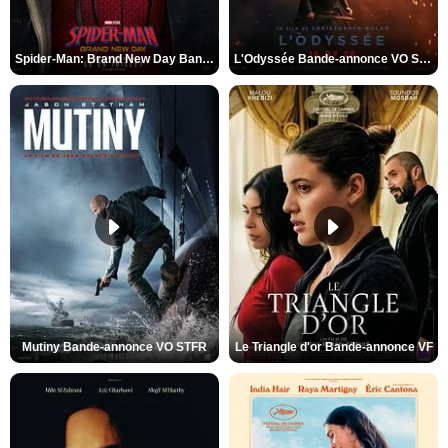
Spider-Man: Brand New Day Bande-annonce VO STFR
L'Odyssée Bande-annonce VO STFR
Mutiny Bande-annonce VO STFR
Le Triangle d'or Bande-annonce VF