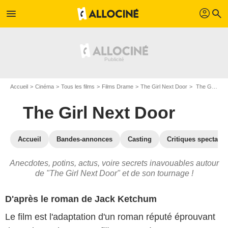
profil
menu
search
Accueil
Cinéma
Tous les films
Films Drame
The Girl Next Door
The Girl Next Door : les secrets du tournage
The Girl Next Door
Accueil
Bandes-annonces
Casting
Critiques spectateu
Anecdotes, potins, actus, voire secrets inavouables autour
de "The Girl Next Door" et de son tournage !
D'après le roman de Jack Ketchum
Le film est l'adaptation d'un roman réputé éprouvant