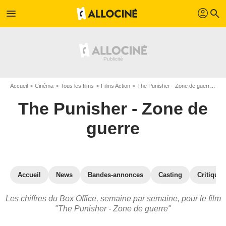
profil
menu
search
Accueil
Cinéma
Tous les films
Films Action
The Punisher - Zone de guerre
Th
The Punisher - Zone de
guerre
Accueil
News
Bandes-annonces
Casting
Critiques
Les chiffres du Box Office, semaine par semaine, pour le film
"The Punisher - Zone de guerre"