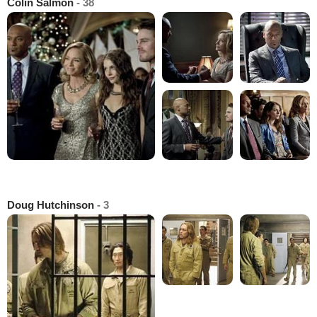
Colin Salmon
- 38
Doug Hutchinson
- 3