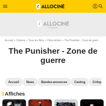
profil
menu
search
Accueil
Cinéma
Tous les films
Films Action
The Punisher - Zone de guerre
Ga
The Punisher - Zone de
guerre
Accueil
News
Bandes-annonces
Casting
Critiques
Affiches