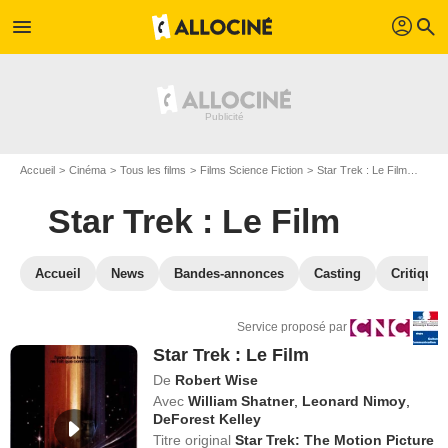
profil
menu
search
Accueil
Cinéma
Tous les films
Films Science Fiction
Star Trek : Le Film
VOD S
Star Trek : Le Film
Accueil
News
Bandes-annonces
Casting
Critiques
Service proposé par
Star Trek : Le Film
De
Robert Wise
Avec
William Shatner
,
Leonard Nimoy
,
DeForest Kelley
Titre original
Star Trek: The Motion Picture