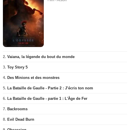
Film - Action
2.
Vaiana, la légende du bout du monde
3.
Toy Story 5
4.
Des Minions et des monstres
5.
La Bataille de Gaulle - Partie 2 : J’écris ton nom
6.
La Bataille de Gaulle - partie 1 : L'Âge de Fer
7.
Backrooms
8.
Evil Dead Burn
9.
Obsession