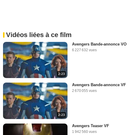
Vidéos liées à ce film
Avengers Bande-annonce VO
6 227 632 vues
2:23
Avengers Bande-annonce VF
2 670 055 vues
2:23
Avengers Teaser VF
1 942 560 vues