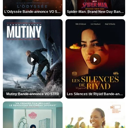
L'Odyssée Bande-annonce VO STFR
Spider-Man: Brand New Day Bande-annonce VO STFR
Mutiny Bande-annonce VO STFR
Les Silences de Riyad Bande-annonce VO STFR