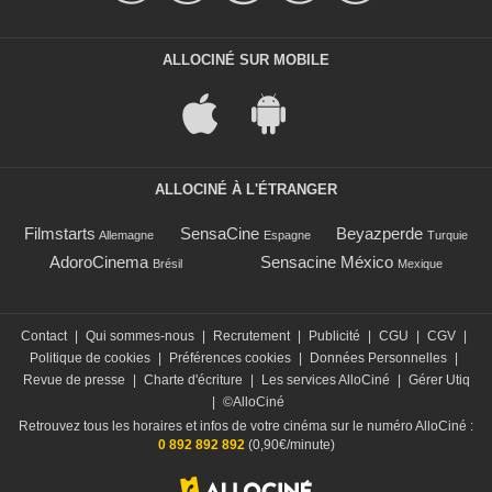
ALLOCINÉ SUR MOBILE
ALLOCINÉ À L'ÉTRANGER
Filmstarts
SensaCine
Beyazperde
Allemagne
Espagne
Turquie
AdoroCinema
Sensacine México
Brésil
Mexique
Contact
|
Qui sommes-nous
|
Recrutement
|
Publicité
|
CGU
|
CGV
|
Politique de cookies
|
Préférences cookies
|
Données Personnelles
|
Revue de presse
|
Charte d'écriture
|
Les services AlloCiné
|
Gérer Utiq
|
©AlloCiné
Retrouvez tous les horaires et infos de votre cinéma sur le numéro AlloCiné :
0 892 892 892
(0,90€/minute)