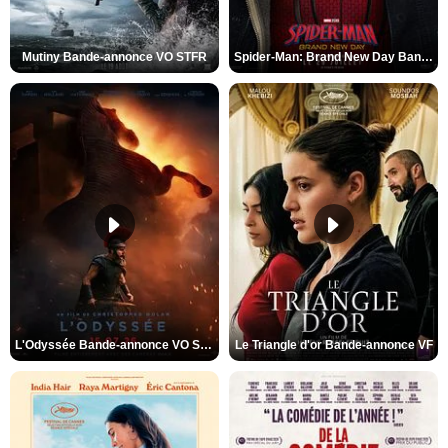
Mutiny Bande-annonce VO STFR
Spider-Man: Brand New Day Bande-annonce VO STFR
L'Odyssée Bande-annonce VO STFR
Le Triangle d'or Bande-annonce VF