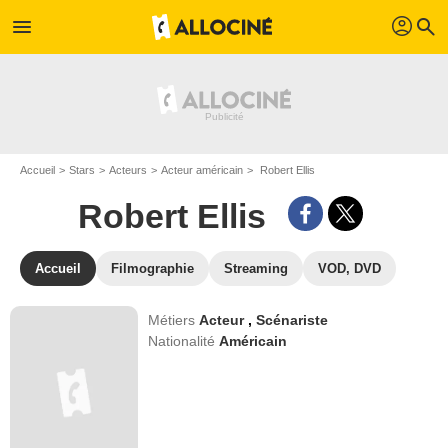
profil
menu
search
Accueil
Stars
Acteurs
Acteur américain
Robert Ellis
Robert Ellis
Accueil
Filmographie
Streaming
VOD, DVD
Métiers
Acteur
,
Scénariste
Nationalité
Américain