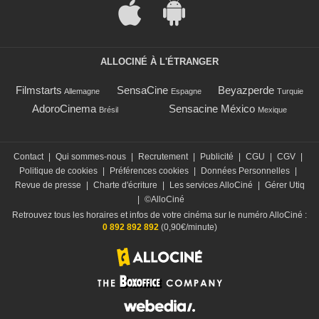
ALLOCINÉ À L'ÉTRANGER
Filmstarts
SensaCine
Beyazperde
Allemagne
Espagne
Turquie
AdoroCinema
Sensacine México
Brésil
Mexique
Contact
|
Qui sommes-nous
|
Recrutement
|
Publicité
|
CGU
|
CGV
|
Politique de cookies
|
Préférences cookies
|
Données Personnelles
|
Revue de presse
|
Charte d'écriture
|
Les services AlloCiné
|
Gérer Utiq
|
©AlloCiné
Retrouvez tous les horaires et infos de votre cinéma sur le numéro AlloCiné :
0 892 892 892
(0,90€/minute)