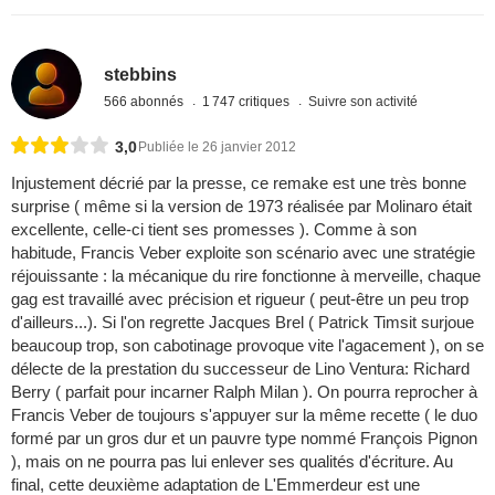
stebbins
566 abonnés
1 747 critiques
Suivre son activité
3,0
Publiée le 26 janvier 2012
Injustement décrié par la presse, ce remake est une très bonne
surprise ( même si la version de 1973 réalisée par Molinaro était
excellente, celle-ci tient ses promesses ). Comme à son
habitude, Francis Veber exploite son scénario avec une stratégie
réjouissante : la mécanique du rire fonctionne à merveille, chaque
gag est travaillé avec précision et rigueur ( peut-être un peu trop
d'ailleurs...). Si l'on regrette Jacques Brel ( Patrick Timsit surjoue
beaucoup trop, son cabotinage provoque vite l'agacement ), on se
délecte de la prestation du successeur de Lino Ventura: Richard
Berry ( parfait pour incarner Ralph Milan ). On pourra reprocher à
Francis Veber de toujours s'appuyer sur la même recette ( le duo
formé par un gros dur et un pauvre type nommé François Pignon
), mais on ne pourra pas lui enlever ses qualités d'écriture. Au
final, cette deuxième adaptation de L'Emmerdeur est une