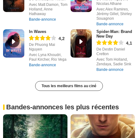
Nicolas Athane
Avec Matt Damon, Tom
Holland, Anne
Avec Alex Ramires,
Hathaway
Jérémy Gillet, Shirley
Souagnon
Bande-annonce
Bande-annonce
In Waves
Spider-Man: Brand
New Day
4,2
4,1
De Phuong Mai
Nguyen
De Destin Daniel
Cretton
Avec Lyna Khoudri,
Paul Kircher, Rio Vega
Avec Tom Holland,
Zendaya, Sadie Sink
Bande-annonce
Bande-annonce
Tous les meilleurs films au ciné
Bandes-annonces les plus récentes