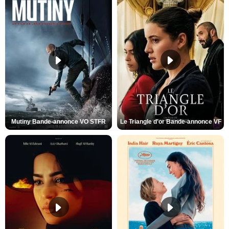
Mutiny Bande-annonce VO STFR
Le Triangle d'or Bande-annonce VF