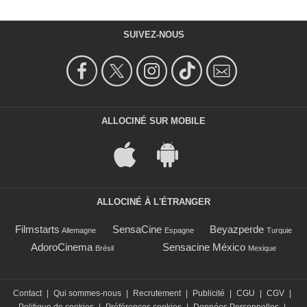
SUIVEZ-NOUS
ALLOCINÉ SUR MOBILE
ALLOCINÉ À L'ÉTRANGER
Filmstarts
SensaCine
Beyazperde
Allemagne
Espagne
Turquie
AdoroCinema
Sensacine México
Brésil
Mexique
Contact
|
Qui sommes-nous
|
Recrutement
|
Publicité
|
CGU
|
CGV
|
Politique de cookies
|
Préférences cookies
|
Données Personnelles
|