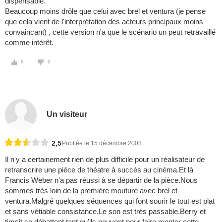
dispensable.
Beaucoup moins drôle que celui avec brel et ventura (je pense
que cela vient de l'interprétation des acteurs principaux moins
convaincant) , cette version n'a que le scénario un peut retravaillé
comme intérêt.
0
0
Un visiteur
2,5
Publiée le 15 décembre 2008
Il n'y a certainement rien de plus difficile pour un réalisateur de
retranscrire une piéce de théatre à succés au cinéma.Et là
Francis Weber n'a pas réussi à se départir de la pièce.Nous
sommes trés loin de la première mouture avec brel et
ventura.Malgré quelques séquences qui font sourir le tout est plat
et sans vétiable consistance.Le son est trés passable.Berry et
timsit se débattent tant qu'ils peuvent pour faire monter cette