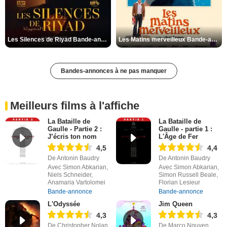
Les Silences de Riyad Bande-annonce VO STFR
Les Matins merveilleux Bande-annonce VF
Bandes-annonces à ne pas manquer
Meilleurs films à l'affiche
La Bataille de
La Bataille de
Gaulle - Partie 2 :
Gaulle - partie 1 :
J’écris ton nom
L'Âge de Fer
4,5
4,4
De Antonin Baudry
De Antonin Baudry
Avec Simon Abkarian,
Avec Simon Abkarian,
Niels Schneider,
Simon Russell Beale,
Anamaria Vartolomei
Florian Lesieur
Bande-annonce
Bande-annonce
L'Odyssée
Jim Queen
4,3
4,3
De Christopher Nolan
De Marco Nguyen,