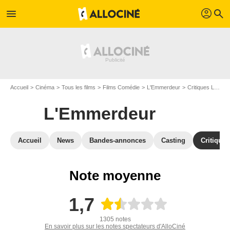
profil
menu
search
Accueil
Cinéma
Tous les films
Films Comédie
L'Emmerdeur
Critiques L'Emmerdeur
L'Emmerdeur
Accueil
News
Bandes-annonces
Casting
Critiques
Note moyenne
1,7
1305 notes
En savoir plus sur les notes spectateurs d'AlloCiné