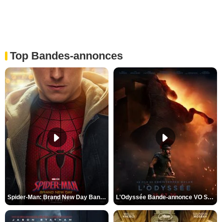
Top Bandes-annonces
Spider-Man: Brand New Day Bande-annonce VO STFR
L'Odyssée Bande-annonce VO STFR