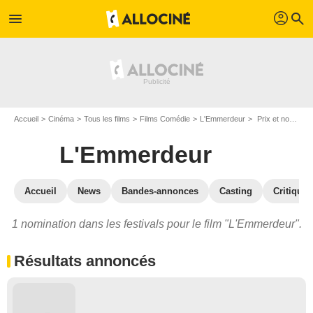
profil
menu
search
Accueil
Cinéma
Tous les films
Films Comédie
L'Emmerdeur
Prix et nominations pour L'Emmerdeur
L'Emmerdeur
Accueil
News
Bandes-annonces
Casting
Critiques
1 nomination dans les festivals pour le film "L'Emmerdeur".
Résultats annoncés