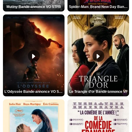
Mutiny Bande-annonce VO STFR
Spider-Man: Brand New Day Bande-annonce VO STFR
L'Odyssée Bande-annonce VO STFR
Le Triangle d'or Bande-annonce VF