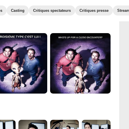
es
Casting
Critiques spectateurs
Critiques presse
Strea