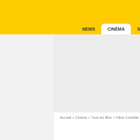
NEWS
CINÉMA
S
Accueil
Cinéma
Tous les films
Films Comédie