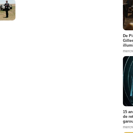
De Pi
Gille
illum
mercr
15 an
de re
garo
mercre