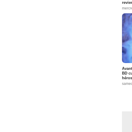
revie
mercre
Avant
BD cu
héros
samed