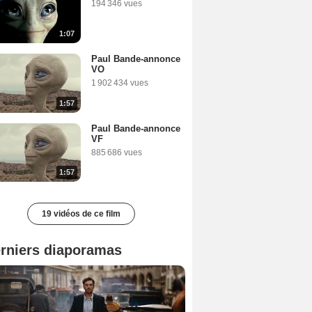
194 346 vues
1:07
Paul Bande-annonce
VO
1 902 434 vues
1:57
Paul Bande-annonce
VF
885 686 vues
1:57
19 vidéos de ce film
rniers diaporamas