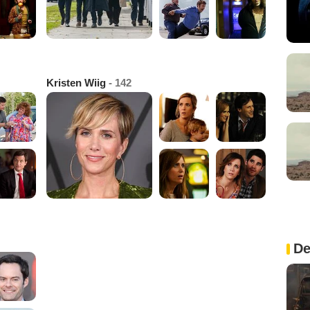
Kristen Wiig
- 142
De