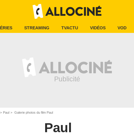
ÉRIES
STREAMING
TVACTU
VIDÉOS
VOD
Paul
Galerie photos du film Paul
Paul