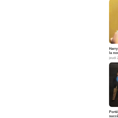
Harry
la no
jeudi
Porté
succè