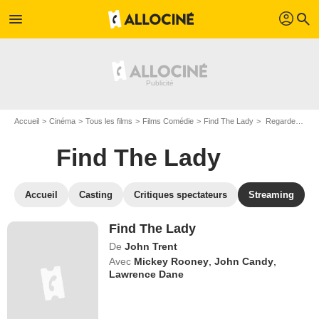
profil
menu
search
Accueil
Cinéma
Tous les films
Films Comédie
Find The Lady
Regarder Find The Lady en SVOD
Find The Lady
Accueil
Casting
Critiques spectateurs
Streaming
Find The Lady
De
John Trent
Avec
Mickey Rooney
,
John Candy
,
Lawrence Dane