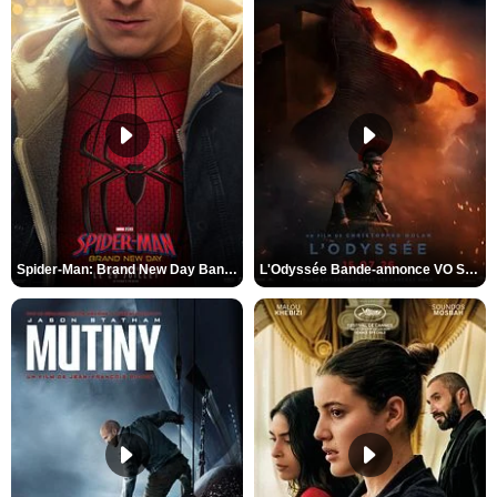
Spider-Man: Brand New Day Bande-annonce VO STFR
L'Odyssée Bande-annonce VO STFR